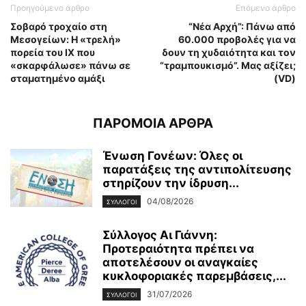
Προηγούμενο άρθρο
Επόμενο άρθρο
Σοβαρό τροχαίο στη
“Νέα Αρχή”: Πάνω από
Μεσογείων: Η «τρελή»
60.000 προβολές για να
πορεία του ΙΧ που
δουν τη χυδαιότητα και τον
«σκαρφάλωσε» πάνω σε
“τραμπουκισμό”. Μας αξίζει;
σταματημένο αμάξι
(VD)
ΠΑΡΟΜΟΙΑ ΑΡΘΡΑ
Ένωση Γονέων: Όλες οι
παρατάξεις της αντιπολίτευσης
στηρίζουν την ίδρυση...
04/08/2026
ΣΥΛΛΟΓΟΙ
Σύλλογος Αι Γιάννη:
Προτεραιότητα πρέπει να
αποτελέσουν οι αναγκαίες
κυκλοφοριακές παρεμβάσεις,...
31/07/2026
ΣΥΛΛΟΓΟΙ