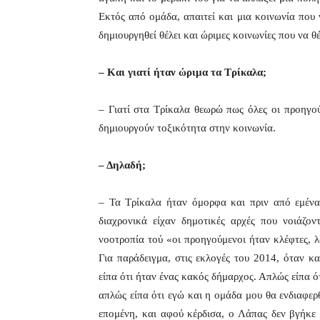
Εκτός από ομάδα, απαιτεί και μια κοινωνία που ν
δημιουργηθεί θέλει και ώριμες κοινωνίες που να θ
– Και γιατί ήταν ώριμα τα Τρίκαλα;
– Γιατί στα Τρίκαλα θεωρώ πως όλες οι προηγού
δημιουργούν τοξικότητα στην κοινωνία.
– Δηλαδή;
– Τα Τρίκαλα ήταν όμορφα και πριν από εμένα
διαχρονικά είχαν δημοτικές αρχές που νοιάζο
νοοτροπία τού «οι προηγούμενοι ήταν κλέφτες, 
Για παράδειγμα, στις εκλογές του 2014, όταν 
είπα ότι ήταν ένας κακός δήμαρχος. Απλώς είπα ότ
απλώς είπα ότι εγώ και η ομάδα μου θα ενδιαφε
επομένη, και αφού κέρδισα, ο Λάπας δεν βγήκε