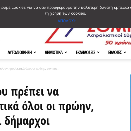
ΣΜΟΣ
ΧΑΡΤΗΣ
BLOG IMAGES
ΠΟΙΟΙ ΕΙΜΑΣΤΕ
[ ΕΠΙΚΟΙΝΩΝΙΑ ]
οιούμε cookies για να σας προσφέρουμε την καλύτερη δυνατή εμπειρία 
τη χρήση των cookies.
ΑΠΟΔΟΧΗ
ΑΥΤΟΔΙΟΙΚΗΣΗ
ΔΗΜΟΤΙΚΑ
ΕΚΔΗΛΩΣΕΙΣ
ΕΚΛΟΓΕΣ
σουν προσεκτικά όλοι οι πρώην, νυν και...
ου πρέπει να
ικά όλοι οι πρώην,
ι δήμαρχοι