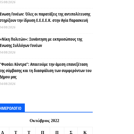
05/08/2026
Ένωση Γονέων: Όλες οι παρατάξεις της αντιπολίτευσης
στηρίζουν την ίδρυση Ε.Ε.Ε.Ε.Κ. στην Αγία Παρασκευή
04/08/2026
«Νίκη Πολιτών»: Συνάντηση με εκπροσώπους της
Ένωσης Συλλόγων Γονέων
04/08/2026
“Φυσάει Κόντρα”: Απαιτούμε την άμεση επανεξέταση
της σύμβασης και τη διασφάλιση των συμφερόντων του
Δήμου μας
04/08/2026
ΗΜΕΡΟΛΟΓΙΟ
Οκτώβριος 2022
Δ
Τ
Τ
Π
Π
Σ
Κ