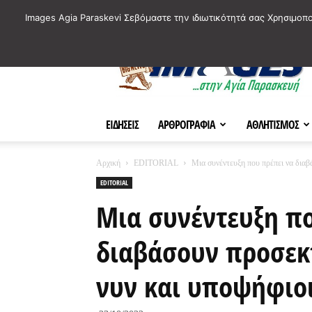
ΙΣΤΟΡΙΚΑ ΣΗΜΕΙΑ ΤΗΣ ΠΟΛΗΣ
ΠΛΗΡΟΦΟΡΙΕΣ
ΠΟΛΙΤΙ
Images Agia Paraskevi Σεβόμαστε την ιδιωτικότητά σας Χρησιμοπ
AParaskevi-
Images
ΕΙΔΗΣΕΙΣ
ΑΡΘΡΟΓΡΑΦΙΑ
ΑΘΛΗΤΙΣΜΟΣ
Αρχική
EDITORIAL
Μια συνέντευξη που πρέπει να διαβά
EDITORIAL
Μια συνέντευξη π
διαβάσουν προσεκτ
νυν και υποψήφιο