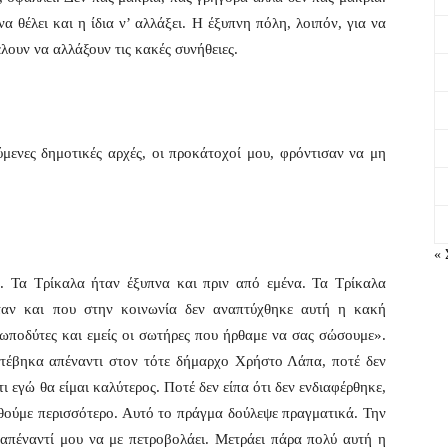
α θέλει και η ίδια ν’ αλλάξει. Η έξυπνη πόλη, λοιπόν, για να
έλουν να αλλάξουν τις κακές συνήθειες.
μενες δημοτικές αρχές, οι προκάτοχοί μου, φρόντισαν να μη
« 
. Τα Τρίκαλα ήταν έξυπνα και πριν από εμένα. Τα Τρίκαλα
νταν και που στην κοινωνία δεν αναπτύχθηκε αυτή η κακή
λωποδύτες και εμείς οι σωτήρες που ήρθαμε να σας σώσουμε».
κατέβηκα απέναντι στον τότε δήμαρχο Χρήστο Λάπα, ποτέ δεν
ι εγώ θα είμαι καλύτερος. Ποτέ δεν είπα ότι δεν ενδιαφέρθηκε,
ρθούμε περισσότερο. Αυτό το πράγμα δούλεψε πραγματικά. Την
 απέναντί μου να με πετροβολάει. Μετράει πάρα πολύ αυτή η