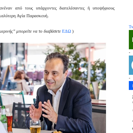
ανέναν από τους υπάρχοντες διατελέσαντες ή υποψήφιους
α καλύτερη Αγία Παρασκευή.
Tw
ερινής” μπορείτε να το διαβάσετε
ΕΔΩ
)
-
-