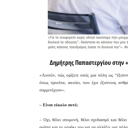
Δημήτρης Παπαστεργίου στην «
«Λοιπόν, πώς ορίζετε εσείς μια πόλη ως “έξυπν
όπως προείπα, ακούει, που έχει έξυπνους ανθρ
συμμετέχουν».
– Είναι εύκολο αυτό;
– Oχι, θέλει υπομονή, θέλει σχεδιασμό και θέλε
αγάπη και το μεράκι του για να αλλάξει μια πόλη