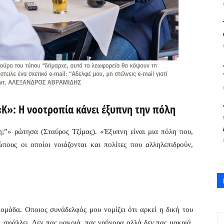
Κ»: Η νοοτροπία κάνει έξυπνη την πόλη
η;”» ρώτησα (Σταύρος Τζίμας). «Έξυπνη είναι μια πόλη που,
ώπους οι οποίοι νοιάζονται και πολίτες που αλληλεπιδρούν,
ι ομάδα. Oποιος συνάδελφός μου νομίζει ότι αρκεί η δική του
, σφάλλει. Δεν πας μακριά, πας γρήγορα αλλά δεν πας μακριά.