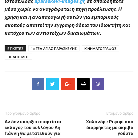
ιστοσελίδας
aparaskevi-images.gr
, σε οποιοδήποτε
μέσο χωρίς να αναγράφεται η πηγή προέλευσης. Η
χρήση και η αναπαραγωγή αυτών για εμπορικούς
σκοπούς απαιτεί την έγγραφη άδεια του ιδιοκτήτη και
κατόχου των αντιστοίχων δικαιωμάτων
.
ΕΤΙΚΕΤΕΣ
1ο ΓΕΛ ΑΓΙΑΣ ΠΑΡΑΣΚΕΥΗΣ
ΚΙΝΗΜΑΤΟΓΡΑΦΟΣ
ΠΟΛΙΤΙΣΜΟΣ
Προηγούμενο άρθρο
Επόμενο άρθρο
Αν δεν υπάρξει απαρτία οι
Χαλάνδρι: Ριφιφί από
εκλογές του συλλόγου Αη
διαρρήκτες με ακριβά
Γιάννη θα μετατεθούν για
γούστα