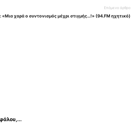
Επόμενο άρθρο
 «Μια χαρά ο συντονισμός μέχρι στιγμής…!» (94.FM ηχητικό)
άλου,...