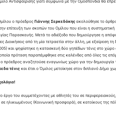
λο Αντισφαίρισης γιατί σύμφωνα με την Ομοσπονδία θα έπρεπ
 Ομίλου ο πρόεδρος
Γιάννης Σερκεδάκης
ακολούθησε το άρθρο
 την επίτευξη των σκοπών του Ομίλου που είναι η συστηματικ
ς Αγίας Παρασκευής. Μετά το αδιέξοδο που δημιούργησε η απ
ς Διοικήσεις από τη μία τετραετία στην άλλη, με εξαίρεση τη
005) και ψηφίστηκε η κατασκευή δύο γηπέδων τένις στο χώρο
 οποία πρόταση παραπέμφθηκε στις καλένδες από όλες τις επό
ν ο πρόεδρος αναζητούσε εναγωνίως χώρο για την δημιουργία
πεδα τένις
και έτσι ο Όμιλος μετοίκησε στον διπλανό Δήμο χωρ
χολόγια!
 το έργο του συμμετέχοντας με αθλητές του σε περιφερειακούς,
ε ηλικιωμένους (Κοινωνική προσφορά), σε κατοίκους της πόλ