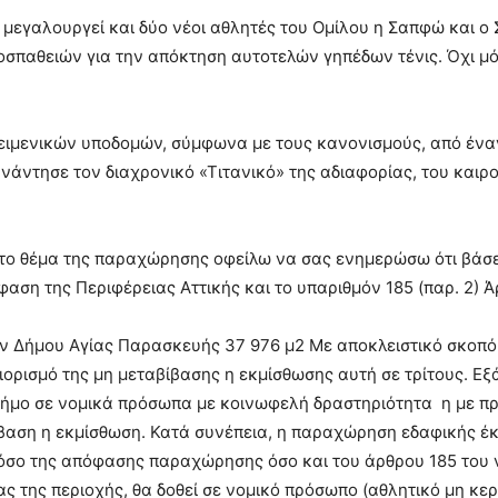
 μεγαλουργεί και δύο νέοι αθλητές του Ομίλου η Σαπφώ και ο
οσπαθειών για την απόκτηση αυτοτελών γηπέδων τένις. Όχι μό
κειμενικών υποδομών, σύμφωνα με τους κανονισμούς, από ένα
νάντησε τον διαχρονικό «Τιτανικό» της αδιαφορίας, του καιρ
 το θέμα της παραχώρησης οφείλω να σας ενημερώσω ότι βάσε
ση της Περιφέρειας Αττικής και το υπαριθμόν 185 (παρ. 2) Ά
 Δήμου Αγίας Παρασκευής 37 976 μ2 Με αποκλειστικό σκοπό
ιορισμό της μη μεταβίβασης η εκμίσθωσης αυτή σε τρίτους. Ε
ήμο σε νομικά πρόσωπα με κοινωφελή δραστηριότητα η με π
βαση η εκμίσθωση. Κατά συνέπεια, η παραχώρηση εδαφικής έκ
τόσο της απόφασης παραχώρησης όσο και του άρθρου 185 του 
ς της περιοχής, θα δοθεί σε νομικό πρόσωπο (αθλητικό μη κε