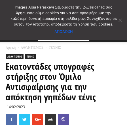
Images Agia Paraskevi Σεβόμαστε την ιδιωτικότητά σας
Χρησιμοποιούμε cookies για να σας προσφέρουμε την
καλύτερη δυνατή εμπειρία στη σελίδα μας. Συνεχίζοντας σε
αυτόν τον ιστότοπο, αποδέχεστε τη χρήση των cookies.
ΑΠΟΔΟΧΗ
Αρχική
ΑΘΛΗΤΙΣΜΟΣ
ΤΕΝΝΙΣ
ΑΘΛΗΤΙΣΜΟΣ
ΤΕΝΝΙΣ
Εκατοντάδες υπογραφές
στήριξης στον Όμιλο
Αντισφαίρισης για την
απόκτηση γηπέδων τένις
14/02/2023