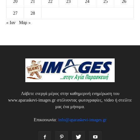
20
21
22
23
24
25
26
27
28
« Ιαν
Μαρ »
Λάβετε ενεργά μέρος στην καθημερινή ενημέρωση του
www.aparaskevi-images.gr στέλνοντας φωτογραφίες, video ή στείλτε
μας ένα μήνυμα.
Επικοινωνία:
info@aparaskevi-images.gr