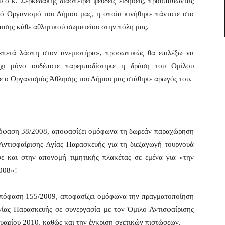
 ο κ. Σερκεδάκης διασπείρει ψευδείς ειδήσεις, προσπαθώντας
ό Οργανισμό του Δήμου μας, η οποία κινήθηκε πάντοτε στο
ώπισης κάθε αθλητικού σωματείου στην πόλη μας.
«πετά λάσπη στον ανεμιστήρα», προσωπικώς θα επιλέξω να
όχι μόνο ουδέποτε παρεμποδίστηκε η δράση του Ομίλου
κε ο Οργανισμός Άθλησης του Δήμου μας στάθηκε αρωγός του.
πόφαση 38/2008, αποφασίζει ομόφωνα τη δωρεάν παραχώρηση
Αντισφαίρισης Αγίας Παρασκευής για τη διεξαγωγή τουρνουά
ε και στην απονομή τιμητικής πλακέτας σε εμένα για «την
008»!
απόφαση 155/2009, αποφασίζει ομόφωνα την πραγματοποίηση
Αγίας Παρασκευής σε συνεργασία με τον Όμιλο Αντισφαίρισης
ουαρίου 2010, καθώς και την έγκριση σχετικών πιστώσεων.