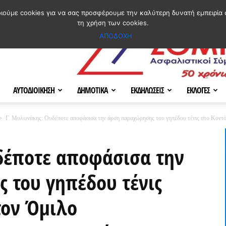
ΣΜΟΣ
ΧΑΡΤΗΣ
BLOG IMAGES
ΠΟΙΟΙ ΕΙΜΑΣΤΕ
[ ΕΠΙΚΟΙΝΩΝΙΑ ]
οιούμε cookies για να σας προσφέρουμε την καλύτερη δυνατή εμπειρία 
τη χρήση των cookies.
ΑΠΟΔΟΧΗ
ΑΥΤΟΔΙΟΙΚΗΣΗ
ΔΗΜΟΤΙΚΑ
ΕΚΔΗΛΩΣΕΙΣ
ΕΚΛΟΓΕΣ
Γ. Μυλωνάκης: Ουδέποτε αποφάσισα την άρση παραχώρησης του γηπέδου τένις στο Κοντό
δέποτε αποφάσισα την
 του γηπέδου τένις
τον Όμιλο