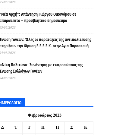
05/08/2026
“Νέα Αρχή”: Απάντηση Γιώργου Οικονόμου σε
απαράδεκτο – προσβλητικό δημοσίευμα
05/08/2026
Ένωση Γονέων: Όλες οι παρατάξεις της αντιπολίτευσης
στηρίζουν την ίδρυση Ε.Ε.Ε.Ε.Κ. στην Αγία Παρασκευή
04/08/2026
«Νίκη Πολιτών»: Συνάντηση με εκπροσώπους της
Ένωσης Συλλόγων Γονέων
04/08/2026
ΗΜΕΡΟΛΟΓΙΟ
Φεβρουάριος 2023
Δ
Τ
Τ
Π
Π
Σ
Κ