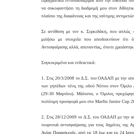
Πραγματικά εντυπωσιάζομαι από την ευκολία που
να συκοφαντήσει τη διαδρομή μου στον Αθλητικ
πλαίσιο της διαφάνειας και της ισότιμης αντιμετ
Σε αντίθεση με τον κ. Σερκεδάκη, που απλώς 
μιλήσω με στοιχεία που αποδεικνύουν ότι 
Αντισφαίρισης αλλά, απεναντίας, όποτε χρειάστη
Συγκεκριμένα και ενδεικτικά:
1. Στις 20/3/2008 το Δ.Σ. του ΟΑΔΑΠ με την α
των γηπέδων τένις της οδού Νότου στον Όμιλο 
(29-30 Μαρτίου). Μάλιστα, ο Όμιλος προχώρησ
πολύτιμη προσφορά μου στο Marfin Junior Cup 2
2. Στις 28/12/2009 το Δ.Σ. του ΟΑΔΑΠ με την 
τουρνουά αντισφαίρισης για τους δημότες της 
Αγίας Παρασκευής, από τις 18 έως και τις 24 Ιαν