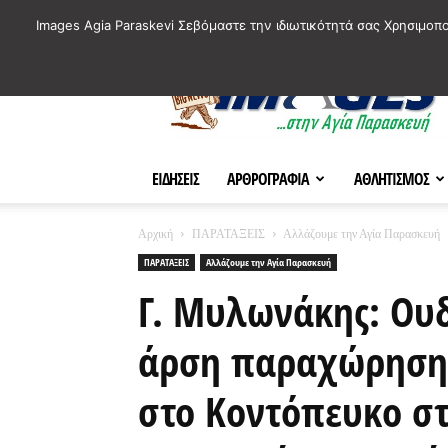
ΙΣΤΟΡΙΚΑ ΣΗΜΕΙΑ ΤΗΣ ΠΟΛΗΣ
ΠΛΗΡΟΦΟΡΙΕΣ
ΠΟΛΙΤΙ
Images Agia Paraskevi Σεβόμαστε την ιδιωτικότητά σας Χρησιμοπ
AParaskevi-
Images
ΕΙΔΗΣΕΙΣ
ΑΡΘΡΟΓΡΑΦΙΑ
ΑΘΛΗΤΙΣΜΟΣ
Αρχική
ΠΑΡΑΤΑΞΕΙΣ
Αλλάζουμε την Αγία Παρασκευή
ΠΑΡΑΤΑΞΕΙΣ
Αλλάζουμε την Αγία Παρασκευή
Γ. Μυλωνάκης: Ου
άρση παραχώρησης
στο Κοντόπευκο σ