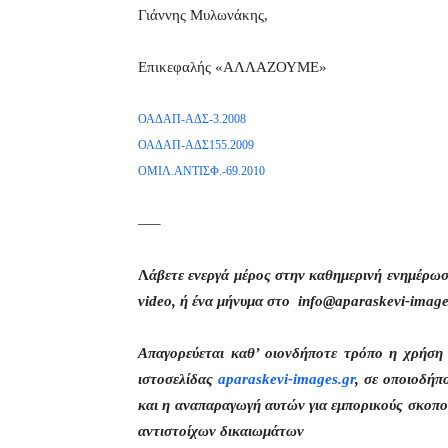
Γιάννης Μυλωνάκης,
Επικεφαλής «ΑΛΛΑΖΟΥΜΕ»
ΟΑΔΑΠ-ΑΔΣ-3.2008
ΟΑΔΑΠ-ΑΔΣ155.2009
ΟΜΙΛ.ΑΝΤΙΣΦ.-69.2010
—–
Λ
άβετε ενεργά μέρος στην καθημερινή ενημέρω
video, ή ένα μήνυμα στο info@aparaskevi-image
Απαγορεύεται καθ’ οιονδήποτε τρόπο η χρήσ
ιστοσελίδας
aparaskevi-images.gr
, σε οποιοδήπ
και η αναπαραγωγή αυτών για εμπορικούς σκοπού
αντιστοίχων δικαιωμάτων