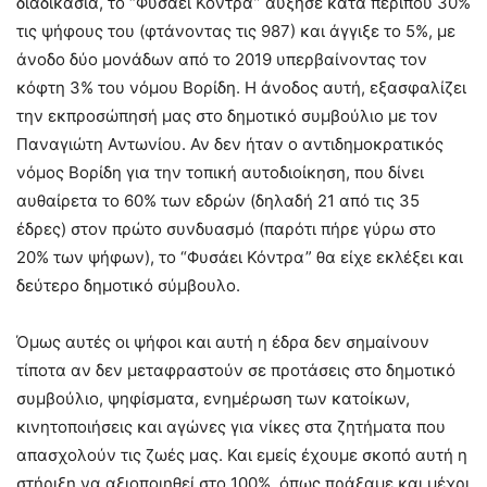
διαδικασία, το “Φυσάει Κόντρα” αύξησε κατά περίπου 30%
τις ψήφους του (φτάνοντας τις 987) και άγγιξε το 5%, με
άνοδο δύο μονάδων από το 2019 υπερβαίνοντας τον
κόφτη 3% του νόμου Βορίδη. Η άνοδος αυτή, εξασφαλίζει
την εκπροσώπησή μας στο δημοτικό συμβούλιο με τον
Παναγιώτη Αντωνίου. Αν δεν ήταν ο αντιδημοκρατικός
νόμος Βορίδη για την τοπική αυτοδιοίκηση, που δίνει
αυθαίρετα το 60% των εδρών (δηλαδή 21 από τις 35
έδρες) στον πρώτο συνδυασμό (παρότι πήρε γύρω στο
20% των ψήφων), το “Φυσάει Κόντρα” θα είχε εκλέξει και
δεύτερο δημοτικό σύμβουλο.
Όμως αυτές οι ψήφοι και αυτή η έδρα δεν σημαίνουν
τίποτα αν δεν μεταφραστούν σε προτάσεις στο δημοτικό
συμβούλιο, ψηφίσματα, ενημέρωση των κατοίκων,
κινητοποιήσεις και αγώνες για νίκες στα ζητήματα που
απασχολούν τις ζωές μας. Και εμείς έχουμε σκοπό αυτή η
στήριξη να αξιοποιηθεί στο 100%, όπως πράξαμε και μέχρι