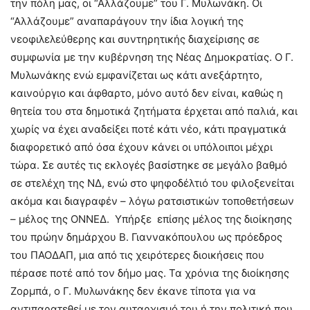
την πόλη μας, οι “Αλλάζουμε” του Γ. Μυλωνάκη. Οι
“Αλλάζουμε” αναπαράγουν την ίδια λογική της
νεοφιλελεύθερης και συντηρητικής διαχείρισης σε
συμφωνία με την κυβέρνηση της Νέας Δημοκρατίας. Ο Γ.
Μυλωνάκης ενώ εμφανίζεται ως κάτι ανεξάρτητο,
καινούργιο και άφθαρτο, μόνο αυτό δεν είναι, καθώς η
θητεία του στα δημοτικά ζητήματα έρχεται από παλιά, και
χωρίς να έχει αναδείξει ποτέ κάτι νέο, κάτι πραγματικά
διαφορετικό από όσα έχουν κάνει οι υπόλοιποι μέχρι
τώρα. Σε αυτές τις εκλογές βασίστηκε σε μεγάλο βαθμό
σε στελέχη της ΝΔ, ενώ στο ψηφοδέλτιό του φιλοξενείται
ακόμα και διαγραφέν – λόγω ρατσιστικών τοποθετήσεων
– μέλος της ΟΝΝΕΔ. Υπήρξε επίσης μέλος της διοίκησης
του πρώην δημάρχου Β. Γιαννακόπουλου ως πρόεδρος
του ΠΑΟΔΑΠ, μια από τις χειρότερες διοικήσεις που
πέρασε ποτέ από τον δήμο μας. Τα χρόνια της διοίκησης
Ζορμπά, ο Γ. Μυλωνάκης δεν έκανε τίποτα για να
αντιπαρατεθεί με τον αυταρχισμό του ή την πολιτική που