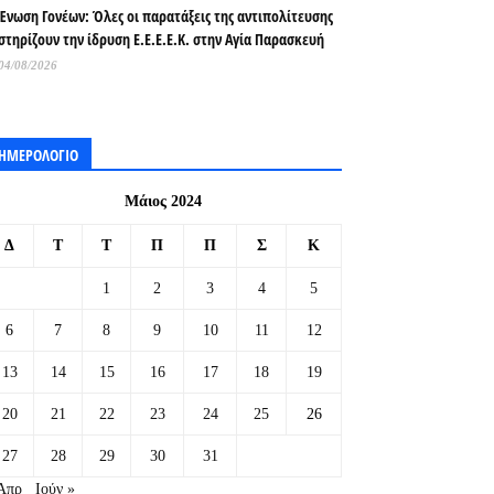
Ένωση Γονέων: Όλες οι παρατάξεις της αντιπολίτευσης
στηρίζουν την ίδρυση Ε.Ε.Ε.Ε.Κ. στην Αγία Παρασκευή
04/08/2026
ΗΜΕΡΟΛΟΓΙΟ
Μάιος 2024
Δ
Τ
Τ
Π
Π
Σ
Κ
1
2
3
4
5
6
7
8
9
10
11
12
13
14
15
16
17
18
19
20
21
22
23
24
25
26
27
28
29
30
31
Απρ
Ιούν »