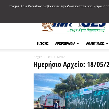
ΙΣΤΟΡΙΚΑ ΣΗΜΕΙΑ ΤΗΣ ΠΟΛΗΣ
ΠΛΗΡΟΦΟΡΙΕΣ
ΠΟΛΙΤΙ
Images Agia Paraskevi Σεβόμαστε την ιδιωτικότητά σας Χρησιμοπ
AParaskevi-
Images
ΕΙΔΗΣΕΙΣ
ΑΡΘΡΟΓΡΑΦΙΑ
ΑΘΛΗΤΙΣΜΟΣ
Αρχική
2024
Μάιος
18
Ημερήσιο Αρχείο: 18/05/