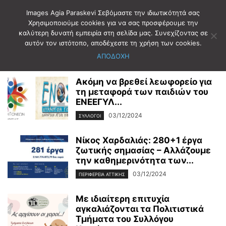
Images Agia Paraskevi Σεβόμαστε την ιδιωτικότητά σας
Χρησιμοποιούμε cookies για να σας προσφέρουμε την
καλύτερη δυνατή εμπειρία στη σελίδα μας. Συνεχίζοντας σε
Αρχική
2024
Δεκέμβριος
3
αυτόν τον ιστότοπο, αποδέχεστε τη χρήση των cookies.
Ημερήσιο Αρχείο: 03/12/2024
ΑΠΟΔΟΧΗ
Ακόμη να βρεθεί λεωφορείο για
τη μεταφορά των παιδιών του
ΕΝΕΕΓΥΛ...
03/12/2024
ΣΥΛΛΟΓΟΙ
Νίκος Χαρδαλιάς: 280+1 έργα
ζωτικής σημασίας – Αλλάζουμε
την καθημερινότητα των...
03/12/2024
ΠΕΡΙΦΕΡΕΙΑ ΑΤΤΙΚΗΣ
Με ιδιαίτερη επιτυχία
αγκαλιάζονται τα Πολιτιστικά
Τμήματα του Συλλόγου