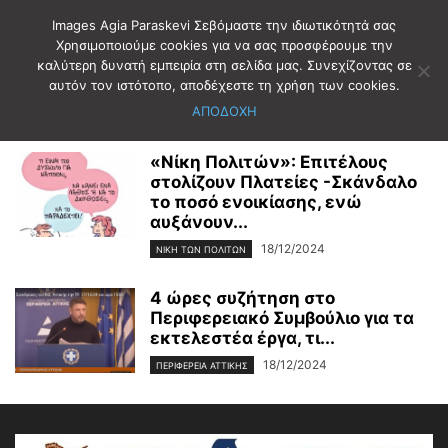
Images Agia Paraskevi Σεβόμαστε την ιδιωτικότητά σας
Χρησιμοποιούμε cookies για να σας προσφέρουμε την
καλύτερη δυνατή εμπειρία στη σελίδα μας. Συνεχίζοντας σε
Αρχική
2024
Δεκέμβριος
18
αυτόν τον ιστότοπο, αποδέχεστε τη χρήση των cookies.
Ημερήσιο Αρχείο: 18/12/2024
ΑΠΟΔΟΧΗ
«Νίκη Πολιτών»: Επιτέλους
στολίζουν Πλατείες -Σκάνδαλο
το ποσό ενοικίασης, ενώ
αυξάνουν...
18/12/2024
ΝΊΚΗ ΤΩΝ ΠΟΛΙΤΏΝ
4 ώρες συζήτηση στο
Περιφερειακό Συμβούλιο για τα
εκτελεστέα έργα, τι...
18/12/2024
ΠΕΡΙΦΕΡΕΙΑ ΑΤΤΙΚΗΣ