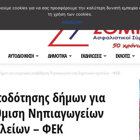
ΣΜΟΣ
ΧΑΡΤΗΣ
BLOG IMAGES
ΠΟΙΟΙ ΕΙΜΑΣΤΕ
[ ΕΠΙΚΟΙΝΩΝΙΑ ]
οιούμε cookies για να σας προσφέρουμε την καλύτερη δυνατή εμπειρία 
τη χρήση των cookies.
ΑΠΟΔΟΧΗ
ΑΥΤΟΔΙΟΙΚΗΣΗ
ΔΗΜΟΤΙΚΑ
ΕΚΔΗΛΩΣΕΙΣ
ΕΚΛΟΓΕΣ
μων για ενεργειακή αναβάθμιση Νηπιαγωγείων και Δημοτικών σχολείων – ΦΕΚ
οδότησης δήμων για
θμιση Νηπιαγωγείων
ολείων – ΦΕΚ