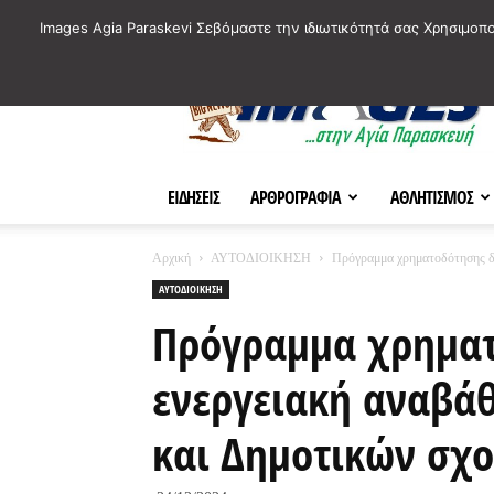
ΙΣΤΟΡΙΚΑ ΣΗΜΕΙΑ ΤΗΣ ΠΟΛΗΣ
ΠΛΗΡΟΦΟΡΙΕΣ
ΠΟΛΙΤΙ
Images Agia Paraskevi Σεβόμαστε την ιδιωτικότητά σας Χρησιμοπ
AParaskevi-
Images
ΕΙΔΗΣΕΙΣ
ΑΡΘΡΟΓΡΑΦΙΑ
ΑΘΛΗΤΙΣΜΟΣ
Αρχική
ΑΥΤΟΔΙΟΙΚΗΣΗ
Πρόγραμμα χρηματοδότησης δή
ΑΥΤΟΔΙΟΙΚΗΣΗ
Πρόγραμμα χρηματ
ενεργειακή αναβά
και Δημοτικών σχ