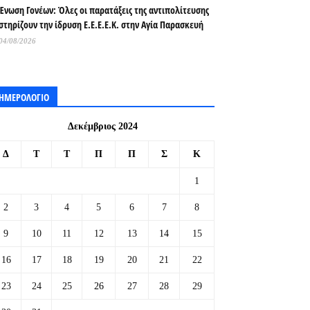
Ένωση Γονέων: Όλες οι παρατάξεις της αντιπολίτευσης
στηρίζουν την ίδρυση Ε.Ε.Ε.Ε.Κ. στην Αγία Παρασκευή
04/08/2026
ΗΜΕΡΟΛΟΓΙΟ
Δεκέμβριος 2024
Δ
Τ
Τ
Π
Π
Σ
Κ
1
2
3
4
5
6
7
8
9
10
11
12
13
14
15
16
17
18
19
20
21
22
23
24
25
26
27
28
29