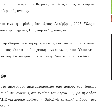
 τα οποία επιτρέπουν θερμικές απώλειες (όπως κουφώματα,
δα θερμικής άνεσης.
ος είναι η περίοδος Ιανουάριος- Δεκέμβριος 2025. Όλες οι
του παραρτήματος Ι της παρούσης, όπως οι
 η προθεσμία υλοποίησης εργασιών, δύναται να παρατείνονται
ματος έπειτα από σχετική ανακοίνωση του Υπουργείου
οίνωση θα αναρτάται κατ’ ελάχιστον στην ιστοσελίδα του
μών
στο πρόγραμμα πραγματοποιείται από πόρους του Ταμείου
ισμού REPowerEU, στο πλαίσιο του Άξονα 5.2, για τη Δράση
ΑΠΕ για αυτοκατανάλωση», Sub.2 «Ενεργειακή απόδοση των
μέα (μη