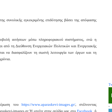
της συνολικής εγκεκριμένης επιδότησης βάσει της απόφασης
υποβολή αιτήσεων μέσω πληροφοριακού συστήματος, ενώ η
αι από τη Διεύθυνση Ενεργειακών Πολιτικών και Ενεργειακής
ι να διασφαλίζουν τη σωστή λειτουργία των έργων και τη
χρόνια.
Tw
ημέρωση του
https://www.aparaskevi-images.gr/
, στέλνοντας
-
raskevi-images.gr Ή μπείτε στην σελίδα μας στο
Facebook
ή