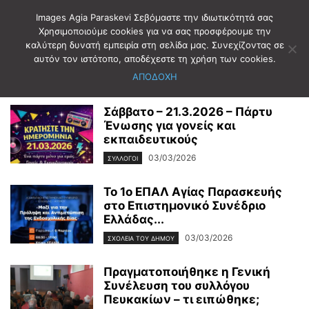
Images Agia Paraskevi Σεβόμαστε την ιδιωτικότητά σας
Χρησιμοποιούμε cookies για να σας προσφέρουμε την
καλύτερη δυνατή εμπειρία στη σελίδα μας. Συνεχίζοντας σε
Αρχική
2026
Μάρτιος
3
αυτόν τον ιστότοπο, αποδέχεστε τη χρήση των cookies.
Ημερήσιο Αρχείο: 03/03/2026
ΑΠΟΔΟΧΗ
Σάββατο – 21.3.2026 – Πάρτυ
Ένωσης για γονείς και
εκπαιδευτικούς
03/03/2026
ΣΥΛΛΟΓΟΙ
Το 1ο ΕΠΑΛ Αγίας Παρασκευής
στο Επιστημονικό Συνέδριο
Ελλάδας...
03/03/2026
ΣΧΟΛΕΙΑ ΤΟΥ ΔΗΜΟΥ
Πραγματοποιήθηκε η Γενική
Συνέλευση του συλλόγου
Πευκακίων – τι ειπώθηκε;