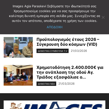
Images Agia Paraskevi Σεβόμαστε την ιδιωτικότητά σας
Χρησιμοποιούμε cookies για να σας προσφέρουμε την
καλύτερη δυνατή εμπειρία στη σελίδα μας. Συνεχίζοντας σε
Αρχική
2026
Μάρτιος
21
αυτόν τον ιστότοπο, αποδέχεστε τη χρήση των cookies.
Ημερήσιο Αρχείο: 21/03/2026
ΑΠΟΔΟΧΗ
Προϋπολογισμός έτους 2026 –
Σύγκρουση δύο κόσμων (VID)
21/03/2026
ΔΗΜΟΤΙΚΑ ΣΥΜΒΟΥΛΙΑ T.V
Χρηματοδότηση 2.400.000€ για
την ανάπλαση της οδού Αγ.
Τριάδος εξασφάλισε ο...
21/03/2026
ΔΗΜΟΤΙΚΑ ΝΕΑ