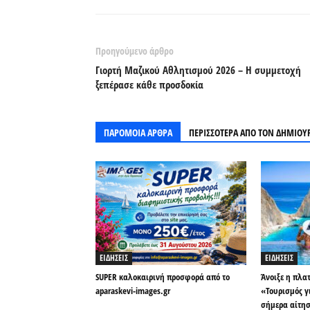
Προηγούμενο άρθρο
Γιορτή Μαζικού Αθλητισμού 2026 – Η συμμετοχή
ξεπέρασε κάθε προσδοκία
ΠΑΡΟΜΟΙΑ ΑΡΘΡΑ
ΠΕΡΙΣΣΟΤΕΡΑ ΑΠΟ ΤΟΝ ΔΗΜΙΟΥ
ΕΙΔΗΣΕΙΣ
ΕΙΔΗΣΕΙΣ
SUPER καλοκαιρινή προσφορά από το
Άνοιξε η πλα
aparaskevi-images.gr
«Τουρισμός γ
σήμερα αίτη