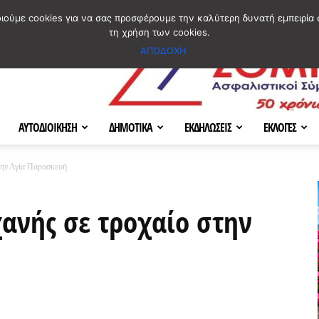
ΣΜΟΣ
ΧΑΡΤΗΣ
BLOG IMAGES
ΠΟΙΟΙ ΕΙΜΑΣΤΕ
[ ΕΠΙΚΟΙΝΩΝΙΑ ]
οιούμε cookies για να σας προσφέρουμε την καλύτερη δυνατή εμπειρία 
τη χρήση των cookies.
ΑΠΟΔΟΧΗ
ΑΥΤΟΔΙΟΙΚΗΣΗ
ΔΗΜΟΤΙΚΑ
ΕΚΔΗΛΩΣΕΙΣ
ΕΚΛΟΓΕΣ
την Αγία Παρασκευή
ανής σε τροχαίο στην