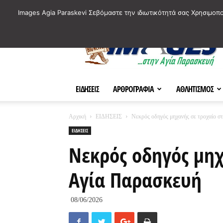
ΙΣΤΟΡΙΚΑ ΣΗΜΕΙΑ ΤΗΣ ΠΟΛΗΣ
ΠΛΗΡΟΦΟΡΙΕΣ
ΠΟΛΙΤΙ
Images Agia Paraskevi Σεβόμαστε την ιδιωτικότητά σας Χρησιμοπ
AParaskevi-
Images
ΕΙΔΗΣΕΙΣ
ΑΡΘΡΟΓΡΑΦΙΑ
ΑΘΛΗΤΙΣΜΟΣ
Αρχική
ΕΙΔΗΣΕΙΣ
Νεκρός οδηγός μηχανής σε τροχαίο σ
ΕΙΔΗΣΕΙΣ
Νεκρός οδηγός μηχ
Αγία Παρασκευή
08/06/2026