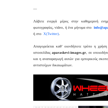
—
Λάβετε ενεργά μέρος στην καθημερινή εν
φωτογραφίες, video, ή ένα μήνυμα στο
info@apa
ή στο
X(Twitter)
.
Απαγορεύεται καθ’ οιονδήποτε τρόπο η χρήσ
ιστοσελίδας
aparaskevi-images.gr
, σε οποιοδήπ
και η αναπαραγωγή αυτών για εμπορικούς σκοπού
αντιστοίχων δικαιωμάτων.