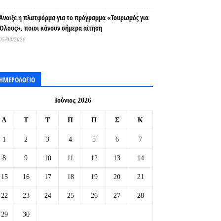
Άνοιξε η πλατφόρμα για το πρόγραμμα «Τουρισμός για
Όλους», ποιοι κάνουν σήμερα αίτηση
05/08/2026
ΗΜΕΡΟΛΟΓΙΟ
Ιούνιος 2026
Δ
Τ
Τ
Π
Π
Σ
Κ
1
2
3
4
5
6
7
8
9
10
11
12
13
14
15
16
17
18
19
20
21
22
23
24
25
26
27
28
29
30