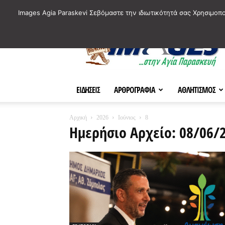
ΙΣΤΟΡΙΚΑ ΣΗΜΕΙΑ ΤΗΣ ΠΟΛΗΣ
ΠΛΗΡΟΦΟΡΙΕΣ
ΠΟΛΙΤΙ
Images Agia Paraskevi Σεβόμαστε την ιδιωτικότητά σας Χρησιμοπ
AParaskevi-
Images
ΕΙΔΗΣΕΙΣ
ΑΡΘΡΟΓΡΑΦΙΑ
ΑΘΛΗΤΙΣΜΟΣ
Αρχική
2026
Ιούνιος
8
Ημερήσιο Αρχείο: 08/06/