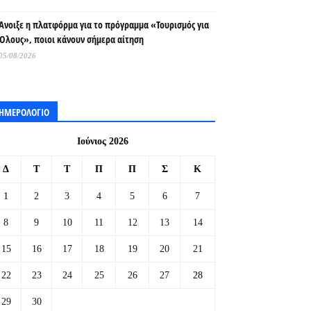
Άνοιξε η πλατφόρμα για το πρόγραμμα «Τουρισμός για
Όλους», ποιοι κάνουν σήμερα αίτηση
05/08/2026
ΗΜΕΡΟΛΟΓΙΟ
Ιούνιος 2026
Δ
Τ
Τ
Π
Π
Σ
Κ
1
2
3
4
5
6
7
8
9
10
11
12
13
14
15
16
17
18
19
20
21
22
23
24
25
26
27
28
29
30