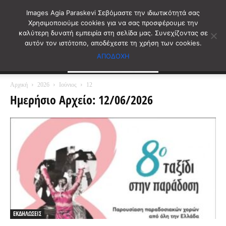
Images Agia Paraskevi Σεβόμαστε την ιδιωτικότητά σας
Χρησιμοποιούμε cookies για να σας προσφέρουμε την
καλύτερη δυνατή εμπειρία στη σελίδα μας. Συνεχίζοντας σε
αυτόν τον ιστότοπο, αποδέχεστε τη χρήση των cookies.
ΑΠΟΔΟΧΗ
Αρχική
2026
Ιούνιος
12
Ημερήσιο Αρχείο: 12/06/2026
ΕΚΔΗΛΩΣΕΙΣ