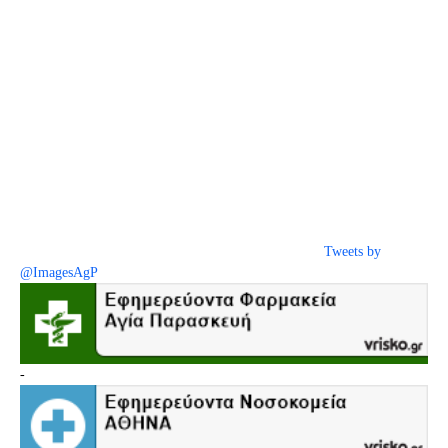
Tweets by
@ImagesAgP
-