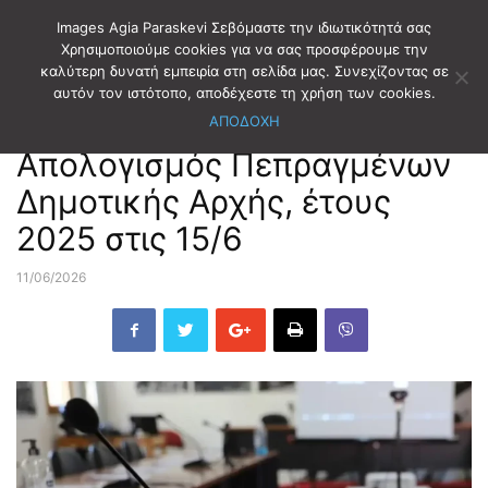
Images Agia Paraskevi Σεβόμαστε την ιδιωτικότητά σας
Χρησιμοποιούμε cookies για να σας προσφέρουμε την
καλύτερη δυνατή εμπειρία στη σελίδα μας. Συνεχίζοντας σε
Αρχική
ΔΗΜΟΤΙΚΑ ΝΕΑ
ΔΗΜΟΤΙΚΑ ΣΥΜΒΟΥΛΙΑ T.V
αυτόν τον ιστότοπο, αποδέχεστε τη χρήση των cookies.
ΑΠΟΔΟΧΗ
ΔΗΜΟΤΙΚΑ ΝΕΑ
ΔΗΜΟΤΙΚΑ ΣΥΜΒΟΥΛΙΑ T.V
Απολογισμός Πεπραγμένων
Δημοτικής Αρχής, έτους
2025 στις 15/6
11/06/2026