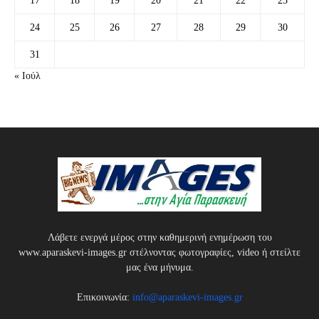
17
18
19
20
21
22
23
24
25
26
27
28
29
30
31
« Ιούλ
Λάβετε ενεργά μέρος στην καθημερινή ενημέρωση του
www.aparaskevi-images.gr στέλνοντας φωτογραφίες, video ή στείλτε
μας ένα μήνυμα.
Επικοινωνία:
info@aparaskevi-images.gr