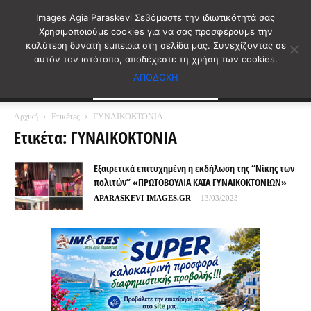
Images Agia Paraskevi Σεβόμαστε την ιδιωτικότητά σας
Χρησιμοποιούμε cookies για να σας προσφέρουμε την
καλύτερη δυνατή εμπειρία στη σελίδα μας. Συνεχίζοντας σε
αυτόν τον ιστότοπο, αποδέχεστε τη χρήση των cookies.
ΑΠΟΔΟΧΗ
Αρχική
Ετικέτες
ΓΥΝΑΙΚΟΚΤΟΝΙΑ
Ετικέτα: ΓΥΝΑΙΚΟΚΤΟΝΙΑ
Εξαιρετικά επιτυχημένη η εκδήλωση της “Νίκης των
πολιτών” «ΠΡΩΤΟΒΟΥΛΙΑ ΚΑΤΑ ΓΥΝΑΙΚΟΚΤΟΝΙΩΝ»
APARASKEVI-IMAGES.GR
-
13/03/2023