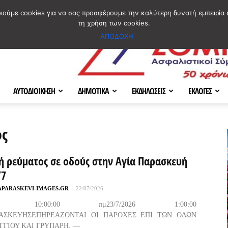
ΣΜΟΣ
ΧΑΡΤΗΣ
BLOG IMAGES
ΠΟΙΟΙ ΕΙΜΑΣΤΕ
[ ΕΠΙΚΟΙΝΩΝΙΑ ]
οιούμε cookies για να σας προσφέρουμε την καλύτερη δυνατή εμπειρία 
τη χρήση των cookies.
ΑΠΟΔΟΧΗ
ΑΥΤΟΔΙΟΙΚΗΣΗ
ΔΗΜΟΤΙΚΑ
ΕΚΔΗΛΩΣΕΙΣ
ΕΚΛΟΓΕΣ
ος
ή ρεύματος σε οδούς στην Αγία Παρασκευή
/7
APARASKEVI-IMAGES.GR
-
22/07/2026
2026 10:00:00 πμ23/7/2026 1:00:00
ΡΑΣΚΕΥΗΣΕΠΗΡΕΑΖΟΝΤΑΙ ΟΙ ΠΑΡΟΧΕΣ ΕΠΙ ΤΩΝ ΟΔΩΝ
ΓΓΙΟΥ ΚΑΙ ΓΡΥΠΑΡΗ. —