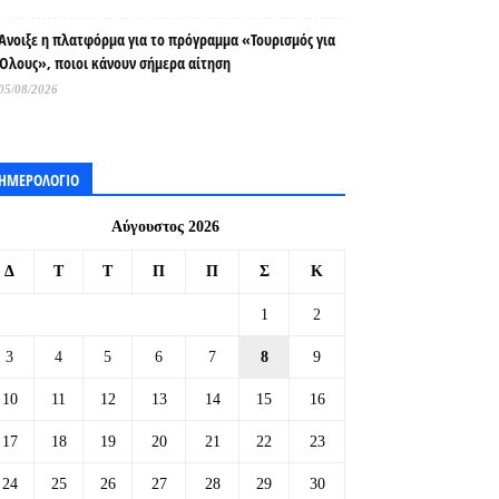
Άνοιξε η πλατφόρμα για το πρόγραμμα «Τουρισμός για
Όλους», ποιοι κάνουν σήμερα αίτηση
05/08/2026
ΗΜΕΡΟΛΟΓΙΟ
Αύγουστος 2026
Δ
Τ
Τ
Π
Π
Σ
Κ
1
2
3
4
5
6
7
8
9
10
11
12
13
14
15
16
17
18
19
20
21
22
23
24
25
26
27
28
29
30