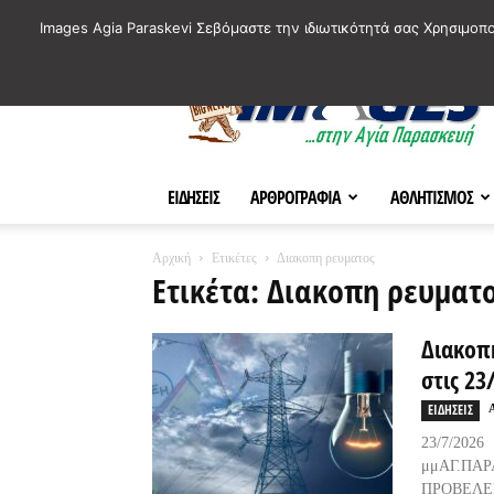
ΙΣΤΟΡΙΚΑ ΣΗΜΕΙΑ ΤΗΣ ΠΟΛΗΣ
ΠΛΗΡΟΦΟΡΙΕΣ
ΠΟΛΙΤΙ
Images Agia Paraskevi Σεβόμαστε την ιδιωτικότητά σας Χρησιμοπ
AParaskevi-
Images
ΕΙΔΗΣΕΙΣ
ΑΡΘΡΟΓΡΑΦΙΑ
ΑΘΛΗΤΙΣΜΟΣ
Αρχική
Ετικέτες
Διακοπη ρευματος
Ετικέτα: Διακοπη ρευματ
Διακοπ
στις 23
ΕΙΔΗΣΕΙΣ
23/7/
μμΑΓ.ΠΑ
ΠΡΟΒΕΛΕ