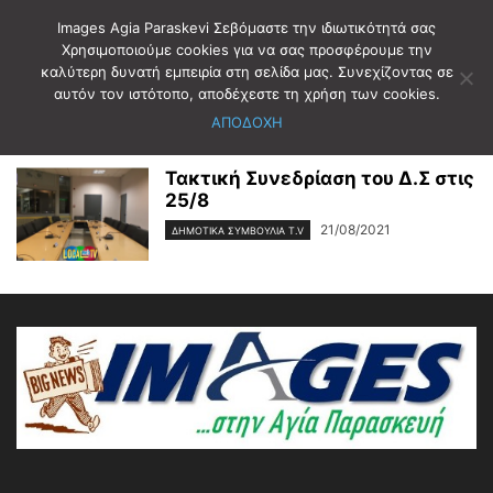
Images Agia Paraskevi Σεβόμαστε την ιδιωτικότητά σας
Χρησιμοποιούμε cookies για να σας προσφέρουμε την
καλύτερη δυνατή εμπειρία στη σελίδα μας. Συνεχίζοντας σε
Αρχική
Ετικέτες
Δ.Σ Δημοτικα συμβουλια
αυτόν τον ιστότοπο, αποδέχεστε τη χρήση των cookies.
Δ.Σ Δημοτικα συμβουλια
ΑΠΟΔΟΧΗ
Τακτική Συνεδρίαση του Δ.Σ στις
25/8
21/08/2021
ΔΗΜΟΤΙΚΑ ΣΥΜΒΟΥΛΙΑ T.V