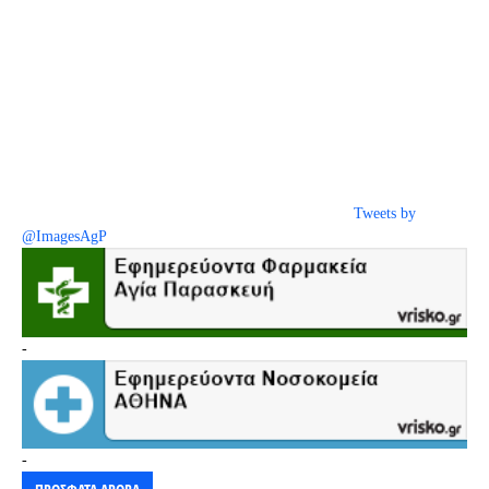
Tweets by
@ImagesAgP
-
-