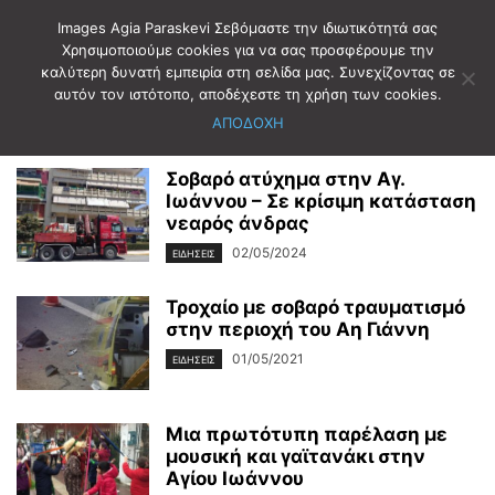
Images Agia Paraskevi Σεβόμαστε την ιδιωτικότητά σας
Χρησιμοποιούμε cookies για να σας προσφέρουμε την
καλύτερη δυνατή εμπειρία στη σελίδα μας. Συνεχίζοντας σε
Αρχική
Ετικέτες
ΟΔΟΣ ΑΓΙΟΥ ΙΩΑΝΝΟΥ
αυτόν τον ιστότοπο, αποδέχεστε τη χρήση των cookies.
ΟΔΟΣ ΑΓΙΟΥ ΙΩΑΝΝΟΥ
ΑΠΟΔΟΧΗ
Σοβαρό ατύχημα στην Αγ.
Ιωάννου – Σε κρίσιμη κατάσταση
νεαρός άνδρας
02/05/2024
ΕΙΔΗΣΕΙΣ
Τροχαίο με σοβαρό τραυματισμό
στην περιοχή του Αη Γιάννη
01/05/2021
ΕΙΔΗΣΕΙΣ
Μια πρωτότυπη παρέλαση με
μουσική και γαϊτανάκι στην
Αγίου Ιωάννου