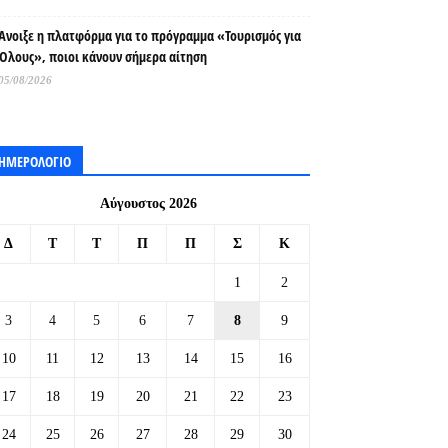
Άνοιξε η πλατφόρμα για το πρόγραμμα «Τουρισμός για
Όλους», ποιοι κάνουν σήμερα αίτηση
05/08/2026
ΗΜΕΡΟΛΟΓΙΟ
Αύγουστος 2026
Δ
Τ
Τ
Π
Π
Σ
Κ
1
2
3
4
5
6
7
8
9
10
11
12
13
14
15
16
17
18
19
20
21
22
23
24
25
26
27
28
29
30