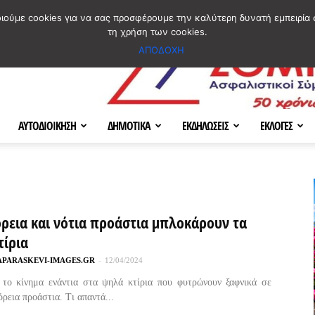
ΣΜΟΣ
ΧΑΡΤΗΣ
BLOG IMAGES
ΠΟΙΟΙ ΕΙΜΑΣΤΕ
[ ΕΠΙΚΟΙΝΩΝΙΑ ]
οιούμε cookies για να σας προσφέρουμε την καλύτερη δυνατή εμπειρία 
τη χρήση των cookies.
ΑΠΟΔΟΧΗ
ΑΥΤΟΔΙΟΙΚΗΣΗ
ΔΗΜΟΤΙΚΑ
ΕΚΔΗΛΩΣΕΙΣ
ΕΚΛΟΓΕΣ
όρεια και νότια προάστια μπλοκάρουν τα
τίρια
APARASKEVI-IMAGES.GR
-
12/04/2024
 το κίνημα ενάντια στα ψηλά κτίρια που φυτρώνουν ξαφνικά σε
όρεια προάστια. Τι απαντά...