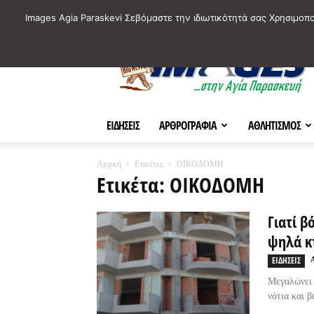
ΙΣΤΟΡΙΚΑ ΣΗΜΕΙΑ ΤΗΣ ΠΟΛΗΣ
ΠΛΗΡΟΦΟΡΙΕΣ
ΠΟΛΙΤΙ
Images Agia Paraskevi Σεβόμαστε την ιδιωτικότητά σας Χρησιμοπ
AParaskevi-
Images
ΕΙΔΗΣΕΙΣ
ΑΡΘΡΟΓΡΑΦΙΑ
ΑΘΛΗΤΙΣΜΟΣ
Αρχική
Ετικέτες
ΟΙΚΟΔΟΜΗ
Ετικέτα: ΟΙΚΟΔΟΜΗ
Γιατί β
ψηλά κ
ΕΙΔΗΣΕΙΣ
Μεγαλώνει
νότια και β