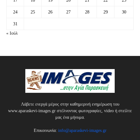
17
18
19
20
21
22
23
24
25
26
27
28
29
30
31
« Ιούλ
Λάβετε ενεργά μέρος στην καθημερινή ενημέρωση του
www.aparaskevi-images.gr στέλνοντας φωτογραφίες, video ή στείλτε
μας ένα μήνυμα.
Επικοινωνία:
info@aparaskevi-images.gr