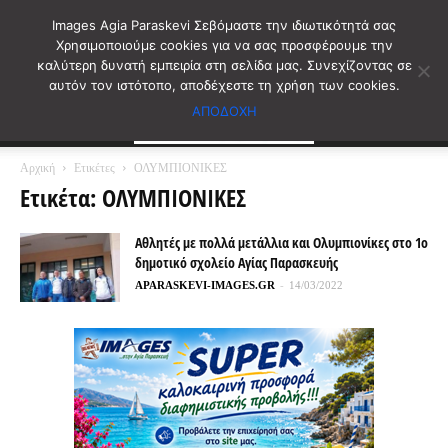
Images Agia Paraskevi Σεβόμαστε την ιδιωτικότητά σας
Χρησιμοποιούμε cookies για να σας προσφέρουμε την
καλύτερη δυνατή εμπειρία στη σελίδα μας. Συνεχίζοντας σε
αυτόν τον ιστότοπο, αποδέχεστε τη χρήση των cookies.
ΑΠΟΔΟΧΗ
Αρχική
Ετικέτες
ΟΛΥΜΠΙΟΝΙΚΕΣ
Ετικέτα: ΟΛΥΜΠΙΟΝΙΚΕΣ
Αθλητές με πολλά μετάλλια και Ολυμπιονίκες στο 1ο
δημοτικό σχολείο Αγίας Παρασκευής
APARASKEVI-IMAGES.GR
-
14/03/2022