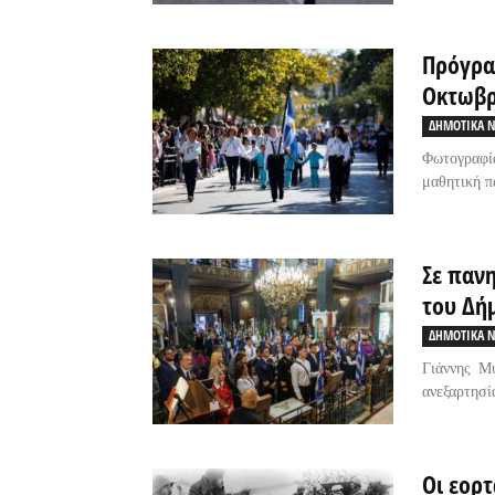
Πρόγρα
Οκτωβρ
ΔΗΜΟΤΙΚΑ Ν
Φωτογραφί
μαθητική π
Σε πανη
του Δήμ
ΔΗΜΟΤΙΚΑ Ν
Γιάννης Μυ
ανεξαρτησία
Οι εορτ