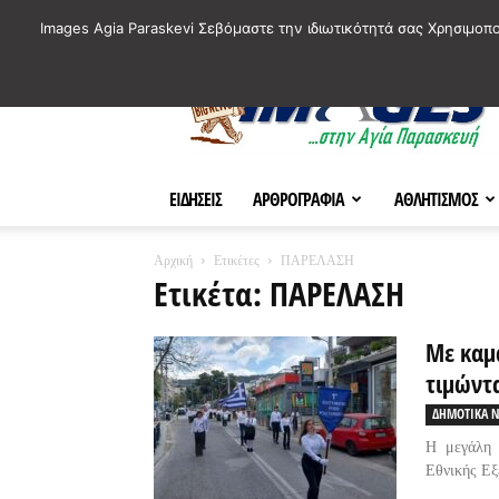
ΙΣΤΟΡΙΚΑ ΣΗΜΕΙΑ ΤΗΣ ΠΟΛΗΣ
ΠΛΗΡΟΦΟΡΙΕΣ
ΠΟΛΙΤΙ
Images Agia Paraskevi Σεβόμαστε την ιδιωτικότητά σας Χρησιμοπ
AParaskevi-
Images
ΕΙΔΗΣΕΙΣ
ΑΡΘΡΟΓΡΑΦΙΑ
ΑΘΛΗΤΙΣΜΟΣ
Αρχική
Ετικέτες
ΠΑΡΕΛΑΣΗ
Ετικέτα: ΠΑΡΕΛΑΣΗ
Με καμ
τιμώντα
ΔΗΜΟΤΙΚΑ Ν
Η μεγάλη 
Εθνικής Εξ