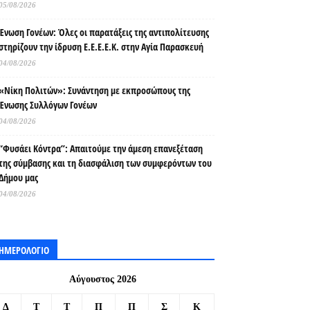
05/08/2026
Ένωση Γονέων: Όλες οι παρατάξεις της αντιπολίτευσης
στηρίζουν την ίδρυση Ε.Ε.Ε.Ε.Κ. στην Αγία Παρασκευή
04/08/2026
«Νίκη Πολιτών»: Συνάντηση με εκπροσώπους της
Ένωσης Συλλόγων Γονέων
04/08/2026
“Φυσάει Κόντρα”: Απαιτούμε την άμεση επανεξέταση
της σύμβασης και τη διασφάλιση των συμφερόντων του
Δήμου μας
04/08/2026
ΗΜΕΡΟΛΟΓΙΟ
Αύγουστος 2026
Δ
Τ
Τ
Π
Π
Σ
Κ