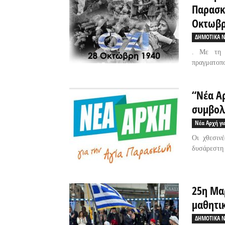
Παρασκε
Οκτωβρ
ΔΗΜΟΤΙΚΑ Ν
. Με τη 
πραγματοπο
“Nέα Α
συμβολ
Νέα Αρχή γι
Οι χθεσιν
δυσάρεστη 
25η Μα
μαθητι
ΔΗΜΟΤΙΚΑ Ν