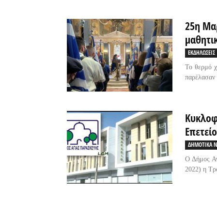
25η Μα
μαθητι
ΕΚΔΗΛΩΣΕΙΣ
Το θερμό χ
παρέλασαν 
Κυκλοφ
Επετεί
ΔΗΜΟΤΙΚΑ Ν
Ο Δήμος Α
2022) η Τρ