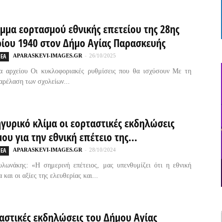
μμα εορτασμού εθνικής επετείου της 28ης
ίου 1940 στον Δήμο Αγίας Παρασκευής
ΕΑ
APARASKEVI-IMAGES.GR
-
26/10/2025
α αρχείου Οι κυκλοφοριακές ρυθμίσεις που θα ισχύσουν Με τη
αρέλαση των σχολείων...
γυρικό κλίμα οι εορταστικές εκδηλώσεις
ου για την εθνική επέτειο της...
ΕΑ
APARASKEVI-IMAGES.GR
-
28/10/2024
λωνάκης: «Η σημερινή επέτειος, μας υπενθυμίζει ότι η εθνική
 και οι αξίες της ελευθερίας και...
αστικές εκδηλώσεις του Δήμου Αγίας