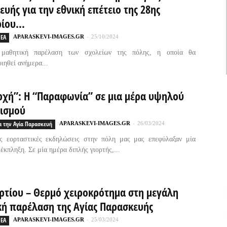
υής για την εθνική επέτειο της 28ης
ίου...
ΕΑ
APARASKEVI-IMAGES.GR
-
25/10/2024
μαθητική παρέλαση των σχολείων της πόλης, η οποία θα
ιηθεί ανήμερα...
ρχή”: Η “Παραφωνία” σε μια μέρα υψηλού
ισμού
α την Αγία Παρασκευή
APARASKEVI-IMAGES.GR
-
26/03/2024
ές εορταστικές εκδηλώσεις στην πόλη μας μας επεφύλαξαν μία
έκπληξη. Σε μία ημέρα διπλής γιορτής,...
ρτίου – Θερμό χειροκρότημα στη μεγάλη
κή παρέλαση της Αγίας Παρασκευής
ΕΑ
APARASKEVI-IMAGES.GR
-
25/03/2024