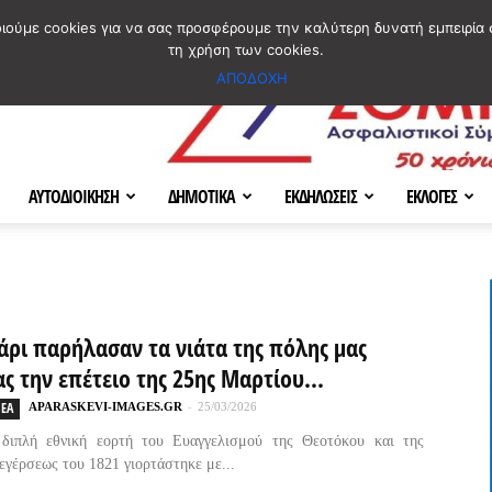
ΣΜΟΣ
ΧΑΡΤΗΣ
BLOG IMAGES
ΠΟΙΟΙ ΕΙΜΑΣΤΕ
[ ΕΠΙΚΟΙΝΩΝΙΑ ]
οιούμε cookies για να σας προσφέρουμε την καλύτερη δυνατή εμπειρία 
τη χρήση των cookies.
ΑΠΟΔΟΧΗ
ΑΥΤΟΔΙΟΙΚΗΣΗ
ΔΗΜΟΤΙΚΑ
ΕΚΔΗΛΩΣΕΙΣ
ΕΚΛΟΓΕΣ
άρι παρήλασαν τα νιάτα της πόλης μας
ς την επέτειο της 25ης Μαρτίου...
ΕΑ
APARASKEVI-IMAGES.GR
-
25/03/2026
διπλή εθνική εορτή του Ευαγγελισμού της Θεοτόκου και της
εγέρσεως του 1821 γιορτάστηκε με...