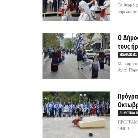
Το θερμό χ
παρέλασαν 
Ο Δήμο
τους ή
ΕΚΔΗΛΩΣΕΙΣ
Με καμάρι 
Αγίας Παρα
Πρόγρα
Οκτωβρ
ΔΗΜΟΤΙΚΑ Ν
ΠΡΟΓΡΑΜ
1940 1. 