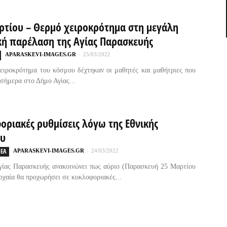
ρτίου – Θερμό χειροκρότημα στη μεγάλη
κή παρέλαση της Αγίας Παρασκευής
APARASKEVI-IMAGES.GR
-
25/03/2022
ειροκρότημα του κόσμου δέχτηκαν οι μαθητές και μαθήτριες που
σήμερα στο Δήμο Αγίας...
οριακές ρυθμίσεις λόγω της Εθνικής
ου
ΕΑ
APARASKEVI-IMAGES.GR
-
24/03/2022
γίας Παρασκευής ανακοινώνει πως αύριο (Παρασκευή 25 Μαρτίου
οχαία θα προχωρήσει σε κυκλοφοριακές...