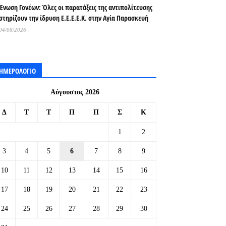
Ένωση Γονέων: Όλες οι παρατάξεις της αντιπολίτευσης
στηρίζουν την ίδρυση Ε.Ε.Ε.Ε.Κ. στην Αγία Παρασκευή
04/08/2026
ΗΜΕΡΟΛΟΓΙΟ
Αύγουστος 2026
Δ
Τ
Τ
Π
Π
Σ
Κ
1
2
3
4
5
6
7
8
9
10
11
12
13
14
15
16
17
18
19
20
21
22
23
24
25
26
27
28
29
30