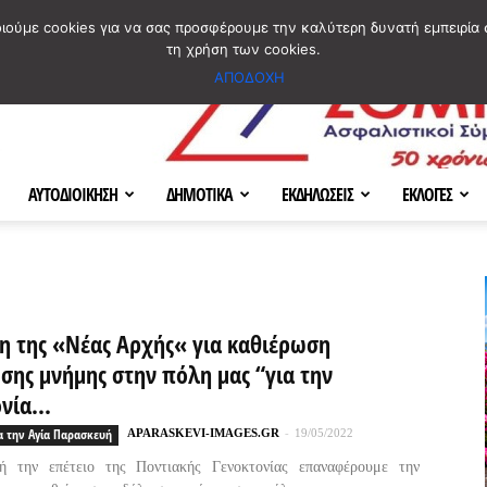
ΣΜΟΣ
ΧΑΡΤΗΣ
BLOG IMAGES
ΠΟΙΟΙ ΕΙΜΑΣΤΕ
[ ΕΠΙΚΟΙΝΩΝΙΑ ]
οιούμε cookies για να σας προσφέρουμε την καλύτερη δυνατή εμπειρία 
τη χρήση των cookies.
ΑΠΟΔΟΧΗ
ΑΥΤΟΔΙΟΙΚΗΣΗ
ΔΗΜΟΤΙΚΑ
ΕΚΔΗΛΩΣΕΙΣ
ΕΚΛΟΓΕΣ
η της «Νέας Αρχής« για καθιέρωση
σης μνήμης στην πόλη μας “για την
νία...
α την Αγία Παρασκευή
APARASKEVI-IMAGES.GR
-
19/05/2022
 την επέτειο της Ποντιακής Γενοκτονίας επαναφέρουμε την