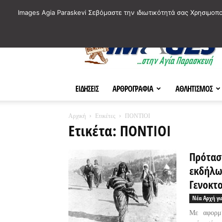
ΙΣΤΟΡΙΚΑ ΣΗΜΕΙΑ ΤΗΣ ΠΟΛΗΣ
ΠΛΗΡΟΦΟΡΙΕΣ
ΠΟΛΙΤΙ
Images Agia Paraskevi Σεβόμαστε την ιδιωτικότητά σας Χρησιμοπ
AParaskevi-
Images
ΕΙΔΗΣΕΙΣ
ΑΡΘΡΟΓΡΑΦΙΑ
ΑΘΛΗΤΙΣΜΟΣ
Αρχική
Ετικέτες
ΠΟΝΤΙΟΙ
Ετικέτα: ΠΟΝΤΙΟΙ
Πρότασ
εκδήλω
Γενοκτο
Νέα Αρχή γι
Με αφορμή