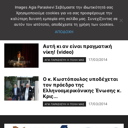
Images Agia Paraskevi Σεβόμαστε την ιδιωτικότητά σας
Χρησιμοποιούμε cookies για να σας προσφέρουμε την
καλύτερη δυνατή εμπειρία στη σελίδα μας. Συνεχίζοντας σε
Αρχική
2014
Μάρτιος
17
αυτόν τον ιστότοπο, αποδέχεστε τη χρήση των cookies.
Ημερήσιο Αρχείο: 17/03/2014
ΑΠΟΔΟΧΗ
Αυτή κι αν είναι πραγματική
νίκη! (video)
17/03/2014
ΑΓΊΑ ΠΑΡΑΣΚΕΥΉ Η ΠΌΛΗ ΜΑΣ
Ο κ. Κωστόπουλος υποδέχεται
τον πρόεδρο της
Ελληνοαμερικάνικης Ένωσης κ.
Κρις...
17/03/2014
ΑΓΊΑ ΠΑΡΑΣΚΕΥΉ Η ΠΌΛΗ ΜΑΣ