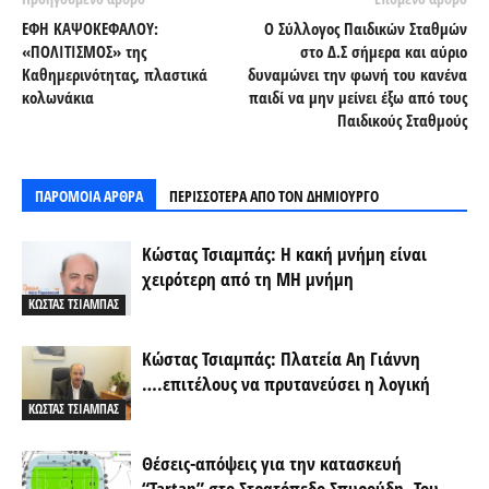
ΕΦΗ ΚΑΨΟΚΕΦΑΛΟΥ:
Ο Σύλλογος Παιδικών Σταθμών
«ΠΟΛΙΤΙΣΜΟΣ» της
στο Δ.Σ σήμερα και αύριο
Καθημερινότητας, πλαστικά
δυναμώνει την φωνή του κανένα
κολωνάκια
παιδί να μην μείνει έξω από τους
Παιδικούς Σταθμούς
ΠΑΡΟΜΟΙΑ ΑΡΘΡΑ
ΠΕΡΙΣΣΟΤΕΡΑ ΑΠΟ ΤΟΝ ΔΗΜΙΟΥΡΓΟ
Κώστας Τσιαμπάς: Η κακή μνήμη είναι
χειρότερη από τη ΜΗ μνήμη
ΚΩΣΤΑΣ ΤΣΙΑΜΠΑΣ
Κώστας Τσιαμπάς: Πλατεία Αη Γιάννη
….επιτέλους να πρυτανεύσει η λογική
ΚΩΣΤΑΣ ΤΣΙΑΜΠΑΣ
Θέσεις-απόψεις για την κατασκευή
“Tartan” στο Στρατόπεδο Σπυρούδη. Του