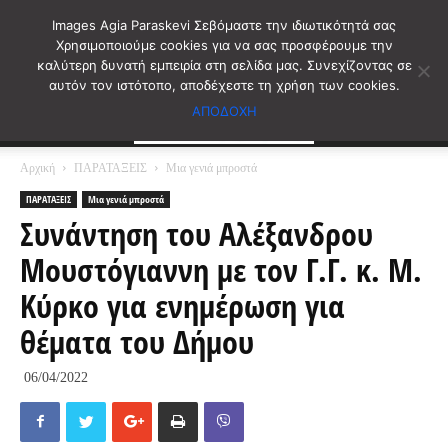
Images Agia Paraskevi Σεβόμαστε την ιδιωτικότητά σας
Χρησιμοποιούμε cookies για να σας προσφέρουμε την
καλύτερη δυνατή εμπειρία στη σελίδα μας. Συνεχίζοντας σε
αυτόν τον ιστότοπο, αποδέχεστε τη χρήση των cookies.
ΑΠΟΔΟΧΗ
Αρχική
ΠΑΡΑΤΑΞΕΙΣ
Μια γενιά μπροστά
ΠΑΡΑΤΑΞΕΙΣ
Μια γενιά μπροστά
Συνάντηση του Αλέξανδρου
Μουστόγιαννη με τον Γ.Γ. κ. Μ.
Κύρκο για ενημέρωση για
θέματα του Δήμου
06/04/2022