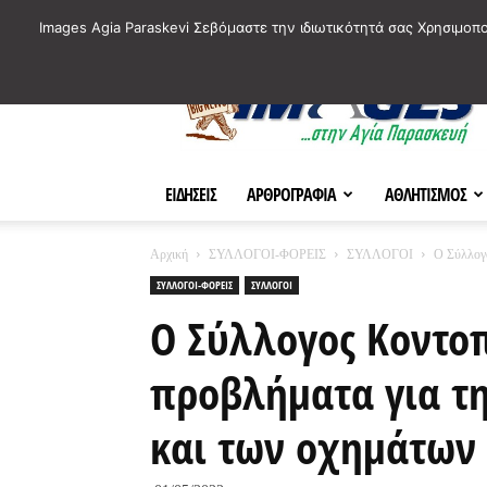
ΙΣΤΟΡΙΚΑ ΣΗΜΕΙΑ ΤΗΣ ΠΟΛΗΣ
ΠΛΗΡΟΦΟΡΙΕΣ
ΠΟΛΙΤΙ
Images Agia Paraskevi Σεβόμαστε την ιδιωτικότητά σας Χρησιμοπ
AParaskevi-
Images
ΕΙΔΗΣΕΙΣ
ΑΡΘΡΟΓΡΑΦΙΑ
ΑΘΛΗΤΙΣΜΟΣ
Αρχική
ΣΥΛΛΟΓΟΙ-ΦΟΡΕΙΣ
ΣΥΛΛΟΓΟΙ
Ο Σύλλογο
ΣΥΛΛΟΓΟΙ-ΦΟΡΕΙΣ
ΣΥΛΛΟΓΟΙ
Ο Σύλλογος Κοντοπ
προβλήματα για τ
και των οχημάτων