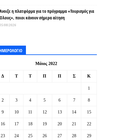
Άνοιξε η πλατφόρμα για το πρόγραμμα «Τουρισμός για
Όλους», ποιοι κάνουν σήμερα αίτηση
05/08/2026
ΗΜΕΡΟΛΟΓΙΟ
Μάιος 2022
Δ
Τ
Τ
Π
Π
Σ
Κ
1
2
3
4
5
6
7
8
9
10
11
12
13
14
15
16
17
18
19
20
21
22
23
24
25
26
27
28
29