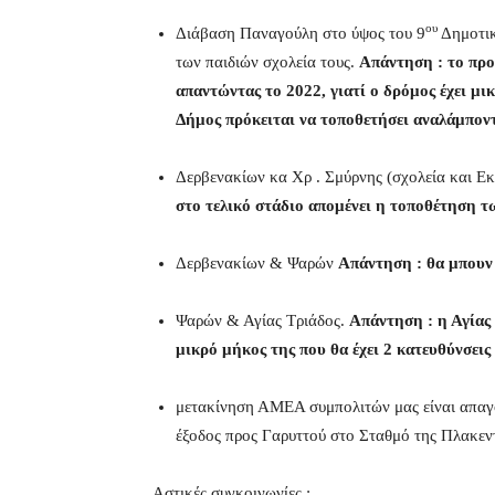
ου
Διάβαση Παναγούλη στο ύψος του 9
Δημοτικ
των παιδιών σχολεία τους.
Απάντηση : το πρ
απαντώντας το 2022, γιατί ο δρόμος έχει μι
Δήμος πρόκειται να τοποθετήσει αναλάμπον
Δερβενακίων κα Χρ . Σμύρνης (σχολεία και Εκ
στο τελικό στάδιο απομένει η τοποθέτηση 
Δερβενακίων & Ψαρών
Απάντηση : θα μπουν
Ψαρών & Αγίας Τριάδος.
Απάντηση : η Αγίας
μικρό μήκος της που θα έχει 2 κατευθύνσει
μετακίνηση ΑΜΕΑ συμπολιτών μας είναι απαγ
έξοδος προς Γαρυττού στο Σταθμό της Πλακεντ
Αστικές συγκοινωνίες :