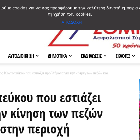
ΣΜΟΣ
ΧΑΡΤΗΣ
BLOG IMAGES
ΠΟΙΟΙ ΕΙΜΑΣΤΕ
[ ΕΠΙΚΟΙΝΩΝΙΑ ]
οιούμε cookies για να σας προσφέρουμε την καλύτερη δυνατή εμπειρία 
τη χρήση των cookies.
ΑΠΟΔΟΧΗ
ΑΥΤΟΔΙΟΙΚΗΣΗ
ΔΗΜΟΤΙΚΑ
ΕΚΔΗΛΩΣΕΙΣ
ΕΚΛΟΓΕΣ
ς Κοντοπεύκου που εστιάζει προβλήματα για την κίνηση των πεζών και...
εύκου που εστιάζει
ην κίνηση των πεζών
 στην περιοχή