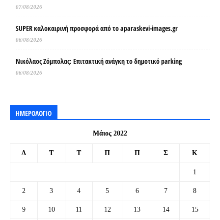
07/08/2026
SUPER καλοκαιρινή προσφορά από το aparaskevi-images.gr
06/08/2026
Νικόλαος Ζόμπολας: Επιτακτική ανάγκη το δημοτικό parking
06/08/2026
ΗΜΕΡΟΛΟΓΙΟ
Μάιος 2022
Δ
Τ
Τ
Π
Π
Σ
Κ
1
2
3
4
5
6
7
8
9
10
11
12
13
14
15