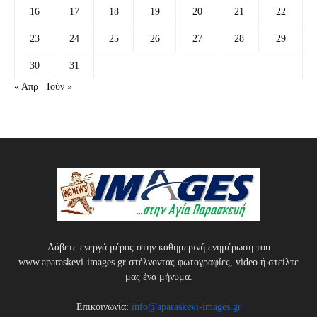
16
17
18
19
20
21
22
23
24
25
26
27
28
29
30
31
« Απρ
Ιούν »
Λάβετε ενεργά μέρος στην καθημερινή ενημέρωση του
www.aparaskevi-images.gr στέλνοντας φωτογραφίες, video ή στείλτε
μας ένα μήνυμα.
Επικοινωνία:
info@aparaskevi-images.gr