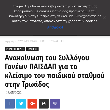
Images Agia Paraskevi Σεβόμαστε την ιδιωτικότητά σας
Χρησιμοποιούμε cookies για να σας προσφέρουμε την
καλύτερη δυνατή εμπειρία στη σελίδα μας. Συνεχίζοντας σε
αυτόν τον ιστότοπο, αποδέχεστε τη χρήση των cookies.
ΑΠΟΔΟΧΗ
Αρχική
ΣΥΛΛΟΓΟΙ-ΦΟΡΕΙΣ
ΣΥΛΛΟΓΟΙ
ΣΥΛΛΟΓΟΙ-ΦΟΡΕΙΣ
ΣΥΛΛΟΓΟΙ
Ανακοίνωση του Συλλόγου
Γονέων ΠΑΙΣΔΑΠ για το
κλείσιμο του παιδικού σταθμού
στην Τρωάδος
18/05/2022