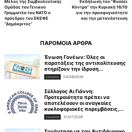
Μέλος της Συμβουλευτικής
Εκδήλωση του “Φυσάει
Ομάδας του Γενικού
Κόντρα” την Κυριακή 16/10
Γραμματέα του NATO ο
για την προσφυγικότητα
πρόεδρος του ΕΚΕΦΕ
και την μετανάστευση
“Δημόκριτος”
ΠΑΡΟΜΟΙΑ ΑΡΘΡΑ
Ένωση Γονέων: Όλες οι
παρατάξεις της αντιπολίτευσης
στηρίζουν την ίδρυση...
04/08/2026
ΣΥΛΛΟΓΟΙ
Σύλλογος Αι Γιάννη:
Προτεραιότητα πρέπει να
αποτελέσουν οι αναγκαίες
κυκλοφοριακές παρεμβάσεις,...
31/07/2026
ΣΥΛΛΟΓΟΙ
Συνάντηση με τον Αντιδήμαρχο