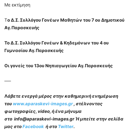
Με εκτίμηση
Τ
ο Δ.Σ. Συλλόγου Γονέων Μαθητών του 7 ου Δημοτικού
Αγ. Παρασκευής
Το Δ.Σ. Συλλόγου Γονέων & Κηδεμόνων του 4 ου
Γυμνασίου Αγ. Παρασκευής
Οι γονείς του 13ου Νηπιαγωγείου Αγ. Παρασκευής
—–
Λ
άβετε ενεργά μέρος στην καθημερινή ενημέρωση
του
www.aparaskevi-images.gr
, στέλνοντας
φωτογραφίες, video, ή ένα μήνυμα
στο info@aparaskevi-images.gr Ή μπείτε στην σελίδα
μας στο
Facebook
ή στο
Twitter
.