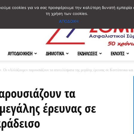
ΣΜΟΣ
ΧΑΡΤΗΣ
BLOG IMAGES
ΠΟΙΟΙ ΕΙΜΑΣΤΕ
[ ΕΠΙΚΟΙΝΩΝΙΑ ]
οιούμε cookies για να σας προσφέρουμε την καλύτερη δυνατή εμπειρία 
τη χρήση των cookies.
ΑΠΟΔΟΧΗ
ΑΥΤΟΔΙΟΙΚΗΣΗ
ΔΗΜΟΤΙΚΑ
ΕΚΔΗΛΩΣΕΙΣ
ΕΚΛΟΓΕΣ
Οι «Αλλάζουμε» παρουσιάζουν τα αποτελέσματα της μεγάλης έρευνας σε Κοντόπευκο και
αρουσιάζουν τα
μεγάλης έρευνας σε
αράδεισο