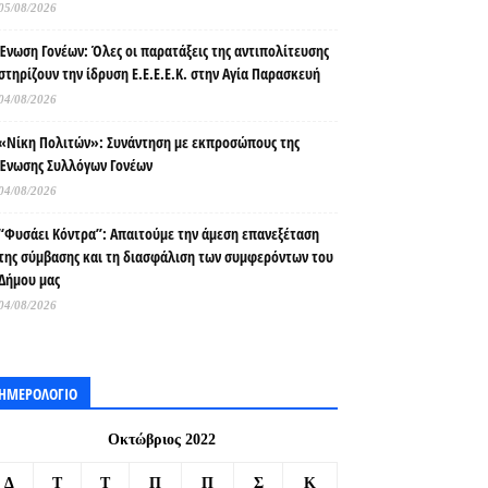
05/08/2026
Ένωση Γονέων: Όλες οι παρατάξεις της αντιπολίτευσης
στηρίζουν την ίδρυση Ε.Ε.Ε.Ε.Κ. στην Αγία Παρασκευή
04/08/2026
«Νίκη Πολιτών»: Συνάντηση με εκπροσώπους της
Ένωσης Συλλόγων Γονέων
04/08/2026
“Φυσάει Κόντρα”: Απαιτούμε την άμεση επανεξέταση
της σύμβασης και τη διασφάλιση των συμφερόντων του
Δήμου μας
04/08/2026
ΗΜΕΡΟΛΟΓΙΟ
Οκτώβριος 2022
Δ
Τ
Τ
Π
Π
Σ
Κ