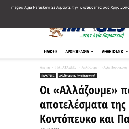
ΙΣΤΟΡΙΚΑ ΣΗΜΕΙΑ ΤΗΣ ΠΟΛΗΣ
ΠΛΗΡΟΦΟΡΙΕΣ
ΠΟΛΙΤΙ
Images Agia Paraskevi Σεβόμαστε την ιδιωτικότητά σας Χρησιμοπ
AParaskevi-
Images
ΕΙΔΗΣΕΙΣ
ΑΡΘΡΟΓΡΑΦΙΑ
ΑΘΛΗΤΙΣΜΟΣ
Αρχική
ΠΑΡΑΤΑΞΕΙΣ
Αλλάζουμε την Αγία Παρασκευή
ΠΑΡΑΤΑΞΕΙΣ
Αλλάζουμε την Αγία Παρασκευή
Οι «Αλλάζουμε» π
αποτελέσματα της 
Κοντόπευκο και Π