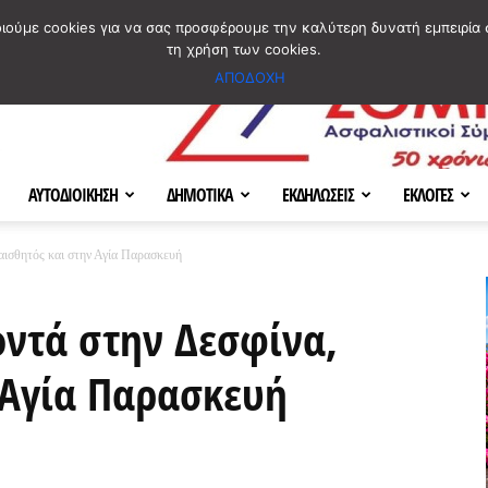
ΣΜΟΣ
ΧΑΡΤΗΣ
BLOG IMAGES
ΠΟΙΟΙ ΕΙΜΑΣΤΕ
[ ΕΠΙΚΟΙΝΩΝΙΑ ]
οιούμε cookies για να σας προσφέρουμε την καλύτερη δυνατή εμπειρία 
τη χρήση των cookies.
ΑΠΟΔΟΧΗ
ΑΥΤΟΔΙΟΙΚΗΣΗ
ΔΗΜΟΤΙΚΑ
ΕΚΔΗΛΩΣΕΙΣ
ΕΚΛΟΓΕΣ
 αισθητός και στην Αγία Παρασκευή
οντά στην Δεσφίνα,
 Αγία Παρασκευή