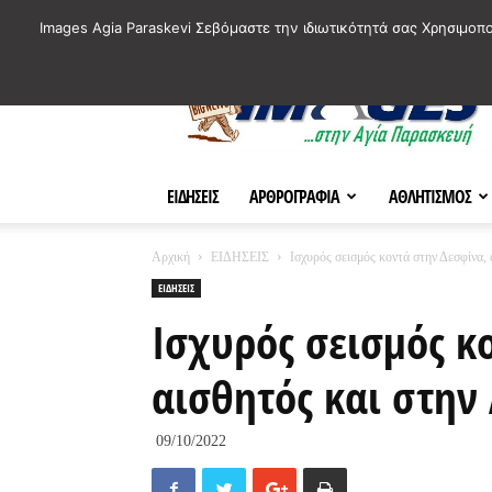
ΙΣΤΟΡΙΚΑ ΣΗΜΕΙΑ ΤΗΣ ΠΟΛΗΣ
ΠΛΗΡΟΦΟΡΙΕΣ
ΠΟΛΙΤΙ
Images Agia Paraskevi Σεβόμαστε την ιδιωτικότητά σας Χρησιμοπ
AParaskevi-
Images
ΕΙΔΗΣΕΙΣ
ΑΡΘΡΟΓΡΑΦΙΑ
ΑΘΛΗΤΙΣΜΟΣ
Αρχική
ΕΙΔΗΣΕΙΣ
Ισχυρός σεισμός κοντά στην Δεσφίνα,
ΕΙΔΗΣΕΙΣ
Ισχυρός σεισμός κ
αισθητός και στην
09/10/2022