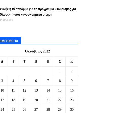
Άνοιξε η πλατφόρμα για το πρόγραμμα «Τουρισμός για
Όλους», ποιοι κάνουν σήμερα αίτηση
05/08/2026
ΗΜΕΡΟΛΟΓΙΟ
Οκτώβριος 2022
Δ
Τ
Τ
Π
Π
Σ
Κ
1
2
3
4
5
6
7
8
9
10
11
12
13
14
15
16
17
18
19
20
21
22
23
24
25
26
27
28
29
30