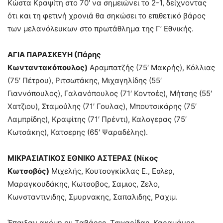
Κώστα Κραψίτη στο 70′ να σημειώνει το 2-1, δείχνοντας
ότι και τη φετινή χρονιά θα σηκώσει το επιθετικό βάρος
των μελανόλευκων στο πρωτάθλημα της Γ’ Εθνικής.
ΑΓΙΑ ΠΑΡΑΣΚΕΥΗ (Πάρης
Κωνταντακόπουλος)
Αραμπατζής (75′ Μακρής), Κόλλιας
(75′ Πέτρου), Ριτσωτάκης, Μιχαγηλίδης (55′
Γιαννόπουλος), Γαλανόπουλος (71′ Κοντοές), Μήτσης (55′
Χατζιου), Σταμούλης (71′ Γουλας), Μπουτσικάρης (75′
Λαμπρίδης), Κραψίτης (71′ Πρέντι), Καλογερας (75′
Κωτσάκης), Κατσερης (65′ Ψαραδέλης).
ΜΙΚΡΑΣΙΑΤΙΚΟΣ ΕΘΝΙΚΟ ΑΣΤΕΡΑΣ (Νίκος
Κωτσοβός)
Μιχελής, Κουτσογκίκλας Ε., Εσλερ,
Μαραγκουδάκης, Κωτσοβος, Σαμιος, Ζελο,
Κωνσταντινιδης, Σμυρνακης, Σαπαλιδης, Ραχιμ.
Έπαιξαν ακόμη οι: Ταβάρες, Τσιγαρίδας, Καραμάνος,