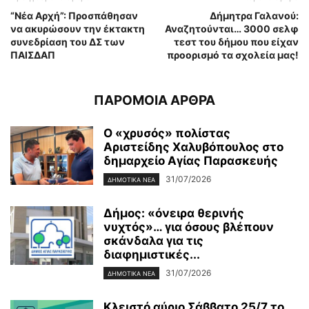
“Νέα Αρχή”: Προσπάθησαν
Δήμητρα Γαλανού:
να ακυρώσουν την έκτακτη
Αναζητούνται… 3000 σελφ
συνεδρίαση του ΔΣ των
τεστ του δήμου που είχαν
ΠΑΙΣΔΑΠ
προορισμό τα σχολεία μας!
ΠΑΡΟΜΟΙΑ ΑΡΘΡΑ
Ο «χρυσός» πολίστας
Αριστείδης Χαλυβόπουλος στο
δημαρχείο Αγίας Παρασκευής
31/07/2026
ΔΗΜΟΤΙΚΑ ΝΕΑ
Δήμος: «όνειρα θερινής
νυχτός»… για όσους βλέπουν
σκάνδαλα για τις
διαφημιστικές...
31/07/2026
ΔΗΜΟΤΙΚΑ ΝΕΑ
Κλειστό αύριο Σάββατο 25/7 το