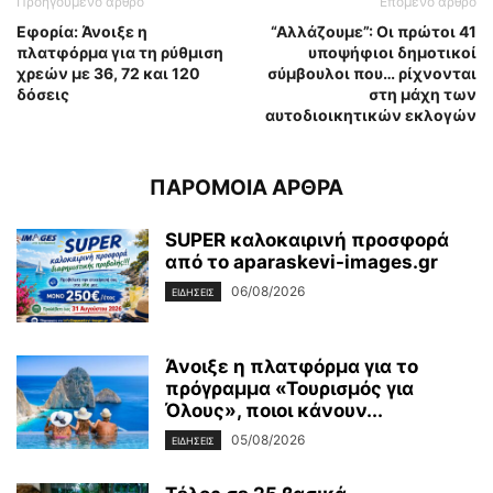
Προηγούμενο άρθρο
Επόμενο άρθρο
Εφορία: Άνοιξε η
“Αλλάζουμε”: Οι πρώτοι 41
πλατφόρμα για τη ρύθμιση
υποψήφιοι δημοτικοί
χρεών με 36, 72 και 120
σύμβουλοι που… ρίχνονται
δόσεις
στη μάχη των
αυτοδιοικητικών εκλογών
ΠΑΡΟΜΟΙΑ ΑΡΘΡΑ
SUPER καλοκαιρινή προσφορά
από το aparaskevi-images.gr
06/08/2026
ΕΙΔΗΣΕΙΣ
Άνοιξε η πλατφόρμα για το
πρόγραμμα «Τουρισμός για
Όλους», ποιοι κάνουν...
05/08/2026
ΕΙΔΗΣΕΙΣ