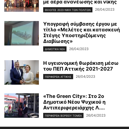
με αέρα ανανέωσης και νίκης
26/04/2023
ΕΚΛΟΓΕΣ 2023-ΝΙΚΗ ΤΩΝ ΠΟΛΙΤΩΝ
Υπογραφή σύμβασης έργου με
τίτλο «Μελέτες και κατασκευή
Στέγης Υποστηριζόμενης
Διαβίωσης»
26/04/2023
ΔΗΜΟΤΙΚΑ ΝΕΑ
Η υγειονομική θωράκιση μέσω
του ΠΕΠ Αττικής 2021-2027
26/04/2023
ΠΕΡΙΦΕΡΕΙΑ ΑΤΤΙΚΗΣ
«The Green City»: Στο 2ο
Δημοτικό Νέου Ψυχικού η
Αντιπεριφερειάρχης Λ....
26/04/2023
ΠΕΡΙΦΕΡΕΙΑ ΒΟΡΕΙΟΥ ΤΟΜΕΑ