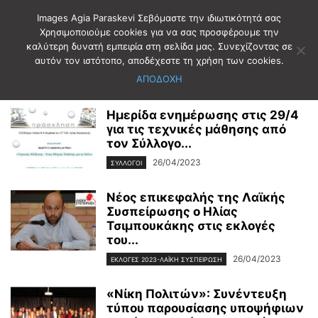
Images Agia Paraskevi Σεβόμαστε την ιδιωτικότητά σας
Χρησιμοποιούμε cookies για να σας προσφέρουμε την
καλύτερη δυνατή εμπειρία στη σελίδα μας. Συνεχίζοντας σε
Αρχική
2023
Απρίλιος
26
αυτόν τον ιστότοπο, αποδέχεστε τη χρήση των cookies.
Ημερήσιο Αρχείο: 26/04/2023
ΑΠΟΔΟΧΗ
Ημερίδα ενημέρωσης στις 29/4
για τις τεχνικές μάθησης από
τον Σύλλογο...
26/04/2023
ΣΥΛΛΟΓΟΙ
Νέος επικεφαλής της Λαϊκής
Συσπείρωσης ο Ηλίας
Τσιμπουκάκης στις εκλογές
του...
26/04/2023
ΕΚΛΟΓΕΣ 2023-ΛΑΪΚΗ ΣΥΣΠΕΙΡΩΣΗ
«Νίκη Πολιτών»: Συνέντευξη
τύπου παρουσίασης υποψήφιων