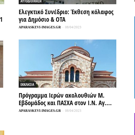
ΑΥΤΟΔΙΟΙΚΗΣΗ
Ελεγκτικό Συνέδριο: Έκθεση κόλαφος
1
για Δημόσιο & ΟΤΑ
APARASKEVI-IMAGES.GR
-
08/04/2023
ΕΚΚΛΗΣΙΑ
Πρόγραμμα Ιερών ακολουθιών Μ.
Εβδομάδος και ΠΑΣΧΑ στον Ι.Ν. Αγ....
APARASKEVI-IMAGES.GR
-
08/04/2023