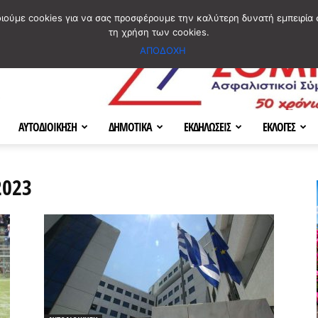
ΣΜΟΣ
ΧΑΡΤΗΣ
BLOG IMAGES
ΠΟΙΟΙ ΕΙΜΑΣΤΕ
[ ΕΠΙΚΟΙΝΩΝΙΑ ]
οιούμε cookies για να σας προσφέρουμε την καλύτερη δυνατή εμπειρία 
τη χρήση των cookies.
ΑΠΟΔΟΧΗ
ΑΥΤΟΔΙΟΙΚΗΣΗ
ΔΗΜΟΤΙΚΑ
ΕΚΔΗΛΩΣΕΙΣ
ΕΚΛΟΓΕΣ
2023