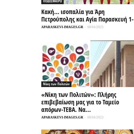
ΠΟΔΟΣΦΑΙΡΟ
Κακή… ισοπαλία για Άρη
Πετρούπολης και Αγία Παρασκευή 1-
APARASKEVI-IMAGES.GR
-
08/04/2023
Νίκη των Πολιτών
«Νίκη των Πολιτών»: Πλήρης
επιβεβαίωση μας για το Ταμείο
απόρων-ΤΕΒΑ. Να...
APARASKEVI-IMAGES.GR
-
08/04/2023