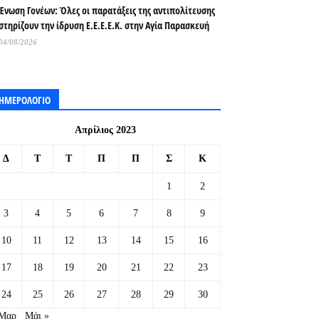
Ένωση Γονέων: Όλες οι παρατάξεις της αντιπολίτευσης
στηρίζουν την ίδρυση Ε.Ε.Ε.Ε.Κ. στην Αγία Παρασκευή
04/08/2026
ΗΜΕΡΟΛΟΓΙΟ
Απρίλιος 2023
Δ
Τ
Τ
Π
Π
Σ
Κ
1
2
3
4
5
6
7
8
9
10
11
12
13
14
15
16
17
18
19
20
21
22
23
24
25
26
27
28
29
30
 Μαρ
Μάι »