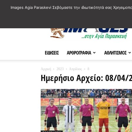
ΙΣΤΟΡΙΚΑ ΣΗΜΕΙΑ ΤΗΣ ΠΟΛΗΣ
ΠΛΗΡΟΦΟΡΙΕΣ
ΠΟΛΙΤΙ
Images Agia Paraskevi Σεβόμαστε την ιδιωτικότητά σας Χρησιμοπ
AParaskevi-
Images
ΕΙΔΗΣΕΙΣ
ΑΡΘΡΟΓΡΑΦΙΑ
ΑΘΛΗΤΙΣΜΟΣ
Αρχική
2023
Απρίλιος
8
Ημερήσιο Αρχείο: 08/04/