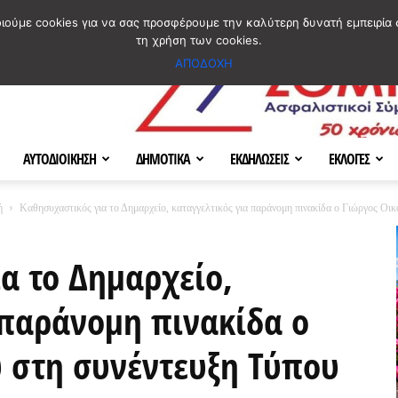
ΣΜΟΣ
ΧΑΡΤΗΣ
BLOG IMAGES
ΠΟΙΟΙ ΕΙΜΑΣΤΕ
[ ΕΠΙΚΟΙΝΩΝΙΑ ]
οιούμε cookies για να σας προσφέρουμε την καλύτερη δυνατή εμπειρία 
τη χρήση των cookies.
ΑΠΟΔΟΧΗ
ΑΥΤΟΔΙΟΙΚΗΣΗ
ΔΗΜΟΤΙΚΑ
ΕΚΔΗΛΩΣΕΙΣ
ΕΚΛΟΓΕΣ
ή
Καθησυχαστικός για το Δημαρχείο, καταγγελτικός για παράνομη πινακίδα ο Γιώργος Οικ
α το Δημαρχείο,
 παράνομη πινακίδα ο
 στη συνέντευξη Τύπου