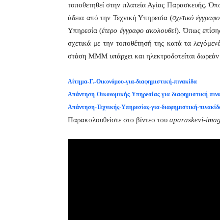
τοποθετηθεί στην πλατεία Αγίας Παρασκευής. Όπω
άδεια από την Τεχνική Υπηρεσία (
σχετικό έγγραφ
Υπηρεσία (
έτερο έγγραφο ακολουθεί
). Όπως επίση
σχετικά με την τοποθέτησή της κατά τα λεγόμεν
στάση ΜΜΜ υπάρχει και ηλεκτροδοτείται δωρεάν
Αίτημα-Γ.-Οικονόμου-για-διαφημιστική-πινακίδα
Απάντηση-Οικονομικής-Υπηρεσίας-για-διαφημιστική-πιν
Απάντηση-Τεχνικής-Υπηρεσίας-για-διαφημιστική-πινακίδ
Παρακολουθείστε στο βίντεο του
aparaskevi-ima