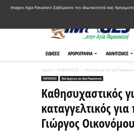
ΙΣΤΟΡΙΚΑ ΣΗΜΕΙΑ ΤΗΣ ΠΟΛΗΣ
ΠΛΗΡΟΦΟΡΙΕΣ
ΠΟΛΙΤΙ
Images Agia Paraskevi Σεβόμαστε την ιδιωτικότητά σας Χρησιμοπ
AParaskevi-
Images
ΕΙΔΗΣΕΙΣ
ΑΡΘΡΟΓΡΑΦΙΑ
ΑΘΛΗΤΙΣΜΟΣ
Αρχική
ΠΑΡΑΤΑΞΕΙΣ
Νέα Αρχή για την Αγία Παρασκευ
ΠΑΡΑΤΑΞΕΙΣ
Νέα Αρχή για την Αγία Παρασκευή
Καθησυχαστικός γι
καταγγελτικός για
Γιώργος Οικονόμου