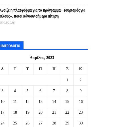
Άνοιξε η πλατφόρμα για το πρόγραμμα «Τουρισμός για
Όλους», ποιοι κάνουν σήμερα αίτηση
05/08/2026
ΗΜΕΡΟΛΟΓΙΟ
Απρίλιος 2023
Δ
Τ
Τ
Π
Π
Σ
Κ
1
2
3
4
5
6
7
8
9
10
11
12
13
14
15
16
17
18
19
20
21
22
23
24
25
26
27
28
29
30