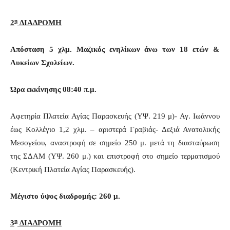
η
2
ΔΙΑΔΡΟΜΗ
Απόσταση 5 χλμ. Μαζικός ενηλίκων άνω των 18 ετών &
Λυκείων Σχολείων.
Ώρα εκκίνησης 08:40 π.μ.
Αφετηρία Πλατεία Αγίας Παρασκευής (ΥΨ. 219 μ)- Αγ. Ιωάννου
έως Κολλέγιο 1,2 χλμ. – αριστερά Γραβιάς- Δεξιά Ανατολικής
Μεσογείου, αναστροφή σε σημείο 250 μ. μετά τη διασταύρωση
της ΣΔΑΜ (ΥΨ. 260 μ.) και επιστροφή στο σημείο τερματισμού
(Κεντρική Πλατεία Αγίας Παρασκευής).
Μέγιστο ύψος διαδρομής: 260 μ.
η
3
ΔΙΑΔΡΟΜΗ