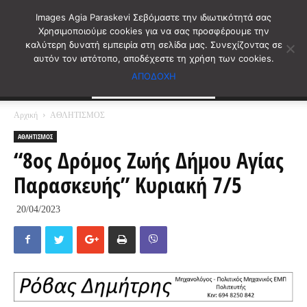
Images Agia Paraskevi Σεβόμαστε την ιδιωτικότητά σας
Χρησιμοποιούμε cookies για να σας προσφέρουμε την
καλύτερη δυνατή εμπειρία στη σελίδα μας. Συνεχίζοντας σε
αυτόν τον ιστότοπο, αποδέχεστε τη χρήση των cookies.
ΑΠΟΔΟΧΗ
Αρχική
ΑΘΛΗΤΙΣΜΟΣ
ΑΘΛΗΤΙΣΜΟΣ
“8ος Δρόμος Ζωής Δήμου Αγίας
Παρασκευής” Κυριακή 7/5
20/04/2023