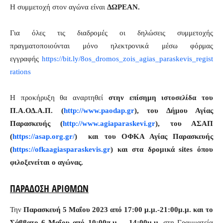
Η συμμετοχή στον αγώνα είναι
ΔΩΡΕΑΝ.
Για όλες τις διαδρομές οι δηλώσεις συμμετοχής
πραγματοποιούνται μόνο ηλεκτρονικά μέσω φόρμας
εγγραφής
https://bit.ly/8os_dromos_zois_agias_paraskevis_regist
rations
Η προκήρυξη θα αναρτηθεί
στην επίσημη ιστοσελίδα του
Π.Α.ΟΔ.Α.Π. (
http
://
www
.
paodap
.
gr
), του Δήμου Αγίας
Παρασκευής (
http://www.agiaparaskevi.gr
), του ΑΣΑΠ
(
https://asap.org.gr/
) και του ΟΦΚΑ Αγίας Παρασκευής
(
https://ofkaagiasparaskevis.gr
) και στα δρομικά
sites
όπου
φιλοξενείται ο αγώνας.
ΠΑΡΑΔΟΣΗ ΑΡΙΘΜΩΝ
Την
Παρασκευή 5 Μαΐου 2023 από 17:00 μ.μ.-21:00μ.μ. και το
Σάββατο 6 Μαΐου από 10:00π.μ. – 14:00μ.μ.
στη Γραμματεία