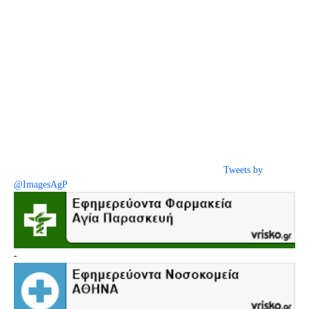
Tweets by
@ImagesAgP
-