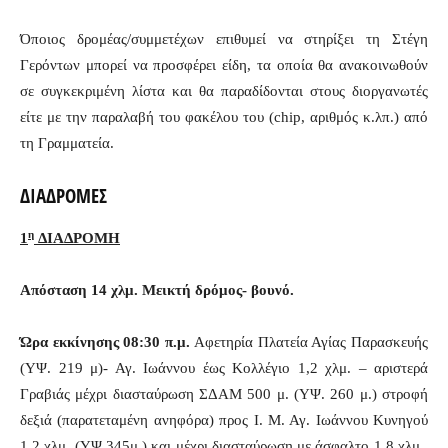
Όποιος δρομέας/συμμετέχων επιθυμεί να στηρίξει τη Στέγη
Γερόντων μπορεί να προσφέρει είδη, τα οποία θα ανακοινωθούν
σε συγκεκριμένη λίστα και θα παραδίδονται στους διοργανωτές
είτε με την παραλαβή του φακέλου του (chip, αριθμός κ.λπ.) από
τη Γραμματεία.
ΔΙΑΔΡΟΜΕΣ
η
1
ΔΙΑΔΡΟΜΗ
Απόσταση 14 χλμ. Μεικτή δρόμος- βουνό.
Ώρα εκκίνησης 08:30 π.μ.
Αφετηρία Πλατεία Αγίας Παρασκευής
(ΥΨ. 219 μ)- Αγ. Ιωάννου έως Κολλέγιο 1,2 χλμ. – αριστερά
Γραβιάς μέχρι διασταύρωση ΣΔΑΜ 500 μ. (ΥΨ. 260 μ.) στροφή
δεξιά (παρατεταμένη ανηφόρα) προς Ι. Μ. Αγ. Ιωάννου Κυνηγού
1,2 χλμ. (ΥΨ.345μ ) και μέχρι διασταύρωση με άσφαλτο 1,8 χλμ.,