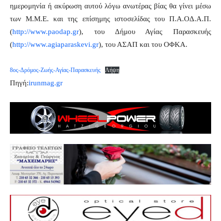
ημερομηνία ή ακύρωση αυτού λόγω ανωτέρας βίας θα γίνει μέσω
των Μ.Μ.Ε. και της επίσημης ιστοσελίδας του Π.Α.ΟΔ.Α.Π.
(
http://www.paodap.gr
), του Δήμου Αγίας Παρασκευής
(
http://www.agiaparaskevi.gr
), του ΑΣΑΠ και του ΟΦΚΑ.
8ος-Δρόμος-Ζωής-Αγίας-Παρασκευής
Λήψη
Πηγή:
irunmag.gr