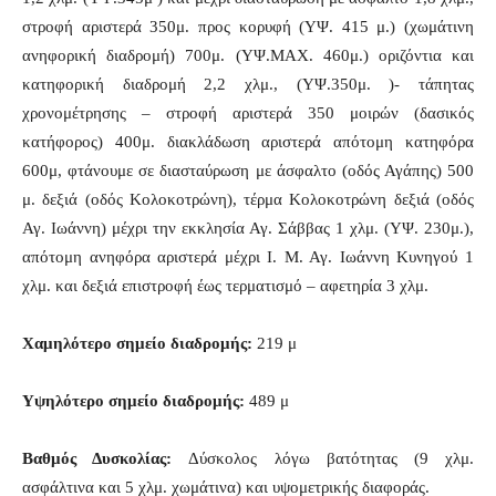
στροφή αριστερά 350μ. προς κορυφή (ΥΨ. 415 μ.) (χωμάτινη
ανηφορική διαδρομή) 700μ. (ΥΨ.ΜΑΧ. 460μ.) οριζόντια και
κατηφορική διαδρομή 2,2 χλμ., (ΥΨ.350μ. )- τάπητας
χρονομέτρησης – στροφή αριστερά 350 μοιρών (δασικός
κατήφορος) 400μ. διακλάδωση αριστερά απότομη κατηφόρα
600μ, φτάνουμε σε διασταύρωση με άσφαλτο (οδός Αγάπης) 500
μ. δεξιά (οδός Κολοκοτρώνη), τέρμα Κολοκοτρώνη δεξιά (οδός
Αγ. Ιωάννη) μέχρι την εκκλησία Αγ. Σάββας 1 χλμ. (ΥΨ. 230μ.),
απότομη ανηφόρα αριστερά μέχρι Ι. Μ. Αγ. Ιωάννη Κυνηγού 1
χλμ. και δεξιά επιστροφή έως τερματισμό – αφετηρία 3 χλμ.
Χαμηλότερο σημείο διαδρομής:
219 μ
Υψηλότερο σημείο διαδρομής:
489 μ
Βαθμός Δυσκολίας:
Δύσκολος λόγω βατότητας (9 χλμ.
ασφάλτινα και 5 χλμ. χωμάτινα) και υψομετρικής διαφοράς.