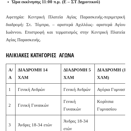
Ώρα εκκίνησης 11:00 π.μ. (Ε – ΣΤ Δημοτικού)
Αφετηρία: Κεντρική Πλατεία Αγίας Παρασκευής-περιμετρική
διαδρομή: Στ. Τόμπρα, – αριστερά Αχιλλέως- αριστερά Αγίου
Ιωάννου. Επιστροφή και τερματισμός στην Κεντρική Πλατεία
Αγίας Παρασκευής.
ΗΛΙΚΙΑΚΕΣ ΚΑΤΗΓΟΡΙΕΣ ΑΓΩΝΑ
Α/
ΔΙΑΔΡΟΜΗ 14
ΔΙΑΔΡΟΜΗ 5
ΔΙΑΔΡΟΜΗ (1
Α
ΧΛΜ
ΧΛΜ
ΧΛΜ)
1
Γενική Ανδρών
Γενική Ανδρών
Αγόρια Γυμνασίου
Γενική
Κορίτσια
2
Γενική Γυναικών
Γυναικών
Γυμνασίου
Άνδρες 18-34
3
Άνδρες 18-34 ετών
ετών