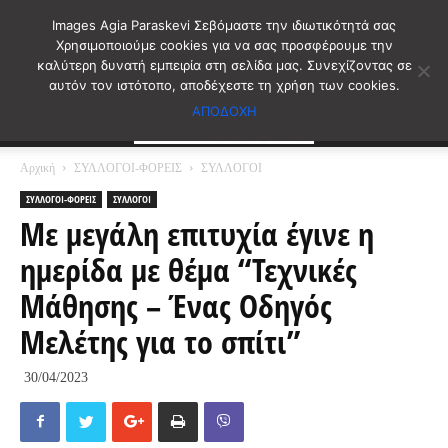
Images Agia Paraskevi Σεβόμαστε την ιδιωτικότητά σας
Χρησιμοποιούμε cookies για να σας προσφέρουμε την
καλύτερη δυνατή εμπειρία στη σελίδα μας. Συνεχίζοντας σε
αυτόν τον ιστότοπο, αποδέχεστε τη χρήση των cookies.
ΑΠΟΔΟΧΗ
Αρχική
ΣΥΛΛΟΓΟΙ-ΦΟΡΕΙΣ
ΣΥΛΛΟΓΟΙ
ΣΥΛΛΟΓΟΙ-ΦΟΡΕΙΣ
ΣΥΛΛΟΓΟΙ
Με μεγάλη επιτυχία έγινε η
ημερίδα με θέμα “Τεχνικές
Μάθησης – Ένας Οδηγός
Μελέτης για το σπίτι”
30/04/2023