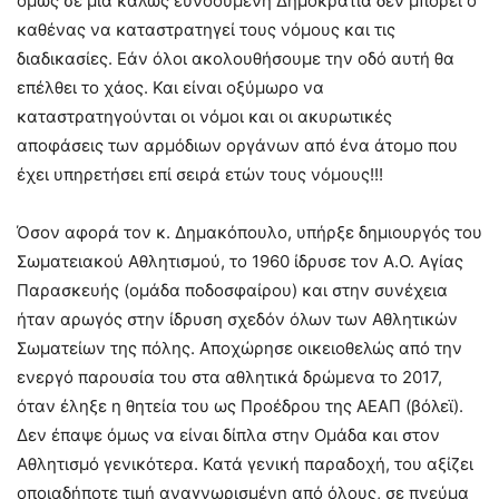
όμως σε μια καλώς ευνοούμενη Δημοκρατία δεν μπορεί ο
καθένας να καταστρατηγεί τους νόμους και τις
διαδικασίες. Εάν όλοι ακολουθήσουμε την οδό αυτή θα
επέλθει το χάος. Και είναι οξύμωρο να
καταστρατηγούνται οι νόμοι και οι ακυρωτικές
αποφάσεις των αρμόδιων οργάνων από ένα άτομο που
έχει υπηρετήσει επί σειρά ετών τους νόμους!!!
Όσον αφορά τον κ. Δημακόπουλο, υπήρξε δημιουργός του
Σωματειακού Αθλητισμού, το 1960 ίδρυσε τον Α.Ο. Αγίας
Παρασκευής (ομάδα ποδοσφαίρου) και στην συνέχεια
ήταν αρωγός στην ίδρυση σχεδόν όλων των Αθλητικών
Σωματείων της πόλης. Αποχώρησε οικειοθελώς από την
ενεργό παρουσία του στα αθλητικά δρώμενα το 2017,
όταν έληξε η θητεία του ως Προέδρου της ΑΕΑΠ (βόλεϊ).
Δεν έπαψε όμως να είναι δίπλα στην Ομάδα και στον
Αθλητισμό γενικότερα. Κατά γενική παραδοχή, του αξίζει
οποιαδήποτε τιμή αναγνωρισμένη από όλους, σε πνεύμα