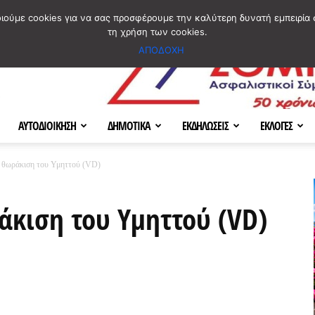
ΣΜΟΣ
ΧΑΡΤΗΣ
BLOG IMAGES
ΠΟΙΟΙ ΕΙΜΑΣΤΕ
[ ΕΠΙΚΟΙΝΩΝΙΑ ]
οιούμε cookies για να σας προσφέρουμε την καλύτερη δυνατή εμπειρία 
τη χρήση των cookies.
ΑΠΟΔΟΧΗ
ΑΥΤΟΔΙΟΙΚΗΣΗ
ΔΗΜΟΤΙΚΑ
ΕΚΔΗΛΩΣΕΙΣ
ΕΚΛΟΓΕΣ
 θωράκιση του Υμηττού (VD)
άκιση του Υμηττού (VD)