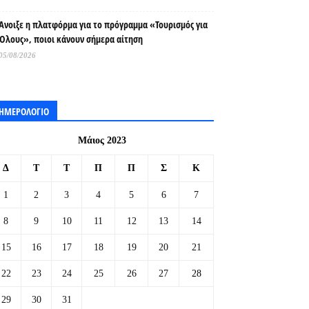
Άνοιξε η πλατφόρμα για το πρόγραμμα «Τουρισμός για
Όλους», ποιοι κάνουν σήμερα αίτηση
05/08/2026
ΗΜΕΡΟΛΟΓΙΟ
Μάιος 2023
Δ
Τ
Τ
Π
Π
Σ
Κ
1
2
3
4
5
6
7
8
9
10
11
12
13
14
15
16
17
18
19
20
21
22
23
24
25
26
27
28
29
30
31