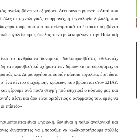
ός αναλαμβάνει να εξηγήσει. Λέει συγκεκριμένα: «Αυτό που
ά όλες οι τεχνολογικές εφαρμογές, η τεχνολογία δηλαδή, που
διαχειριστούμε όσο πιο αποτελεσματικά τα έκτακτα συμβάντα
γικά εργαλεία προς όφελος των εμπλεκομένων στην Πολιτική
αι το ανθρώπινο δυναμικό, δασοπυροσβέστες εθελοντές,
λαδή τα πυροσβεστικά οχήματα των δήμων και οι υδροφόρες, οι
 φωτιάς κ.α. Δημιουργήσαμε λοιπόν κάποια εργαλεία, έτσι ώστε
σ’ ένα κέντρο διαχείρισης κρίσεων, που βρίσκεται στον ΣΠΑΥ.
 και ξέρουμε ανά πάσα στιγμή πού επιχειρεί ο κόσμος μας και
οντής πέσει και άρα είναι οριζόντιος ο ασύρματός του, εμείς θα
ιο επίπεδο».
ιμοποιείται είναι ψηφιακή, δεν είναι η παλιά αναλογική και
ρονες δυνατότητες να μπορούμε να κωδικοποιήσουμε πολλές