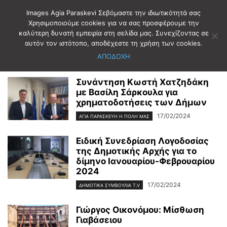
Images Agia Paraskevi Σεβόμαστε την ιδιωτικότητά σας
Χρησιμοποιούμε cookies για να σας προσφέρουμε την
καλύτερη δυνατή εμπειρία στη σελίδα μας. Συνεχίζοντας σε
Αρχική
2024
Φεβρουάριος
17
αυτόν τον ιστότοπο, αποδέχεστε τη χρήση των cookies.
Ημερήσιο Αρχείο: 17/02/2024
ΑΠΟΔΟΧΗ
Συνάντηση Κωστή Χατζηδάκη
με Βασίλη Σάρκουλα για
χρηματοδοτήσεις των Δήμων
17/02/2024
ΑΓΊΑ ΠΑΡΑΣΚΕΥΉ Η ΠΌΛΗ ΜΑΣ
Ειδική Συνεδρίαση Λογοδοσίας
της Δημοτικής Αρχής για το
δίμηνο Ιανουαρίου-Φεβρουαρίου
2024
17/02/2024
ΔΗΜΟΤΙΚΑ ΣΥΜΒΟΥΛΙΑ T.V
Γιώργος Οικονόμου: Μίσθωση
Γιαβάσειου