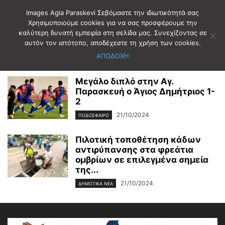
Images Agia Paraskevi Σεβόμαστε την ιδιωτικότητά σας
Χρησιμοποιούμε cookies για να σας προσφέρουμε την
καλύτερη δυνατή εμπειρία στη σελίδα μας. Συνεχίζοντας σε
Αρχική
2024
Οκτώβριος
21
αυτόν τον ιστότοπο, αποδέχεστε τη χρήση των cookies.
Ημερήσιο Αρχείο: 21/10/2024
ΑΠΟΔΟΧΗ
Μεγάλο διπλό στην Αγ.
Παρασκευή ο Άγιος Δημήτριος 1-
2
21/10/2024
ΠΟΔΟΣΦΑΙΡΟ
Πιλοτική τοποθέτηση κάδων
αντιρύπανσης στα φρεάτια
ομβρίων σε επιλεγμένα σημεία
της...
21/10/2024
ΔΗΜΟΤΙΚΑ ΝΕΑ