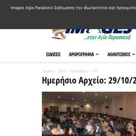
ΙΣΤΟΡΙΚΑ ΣΗΜΕΙΑ ΤΗΣ ΠΟΛΗΣ
ΠΛΗΡΟΦΟΡΙΕΣ
ΠΟΛΙΤΙ
Images Agia Paraskevi Σεβόμαστε την ιδιωτικότητά σας Χρησιμοπ
AParaskevi-
Images
ΕΙΔΗΣΕΙΣ
ΑΡΘΡΟΓΡΑΦΙΑ
ΑΘΛΗΤΙΣΜΟΣ
Αρχική
2024
Οκτώβριος
29
Ημερήσιο Αρχείο: 29/10/