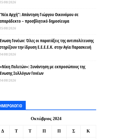
05/08/2026
“Νέα Αρχή”: Απάντηση Γιώργου Οικονόμου σε
απαράδεκτο – προσβλητικό δημοσίευμα
05/08/2026
Ένωση Γονέων: Όλες οι παρατάξεις της αντιπολίτευσης
στηρίζουν την ίδρυση Ε.Ε.Ε.Ε.Κ. στην Αγία Παρασκευή
04/08/2026
«Νίκη Πολιτών»: Συνάντηση με εκπροσώπους της
Ένωσης Συλλόγων Γονέων
04/08/2026
ΗΜΕΡΟΛΟΓΙΟ
Οκτώβριος 2024
Δ
Τ
Τ
Π
Π
Σ
Κ