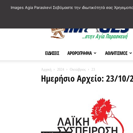
ΙΣΤΟΡΙΚΑ ΣΗΜΕΙΑ ΤΗΣ ΠΟΛΗΣ
ΠΛΗΡΟΦΟΡΙΕΣ
ΠΟΛΙΤΙ
Images Agia Paraskevi Σεβόμαστε την ιδιωτικότητά σας Χρησιμοπ
AParaskevi-
Images
ΕΙΔΗΣΕΙΣ
ΑΡΘΡΟΓΡΑΦΙΑ
ΑΘΛΗΤΙΣΜΟΣ
Αρχική
2024
Οκτώβριος
23
Ημερήσιο Αρχείο: 23/10/