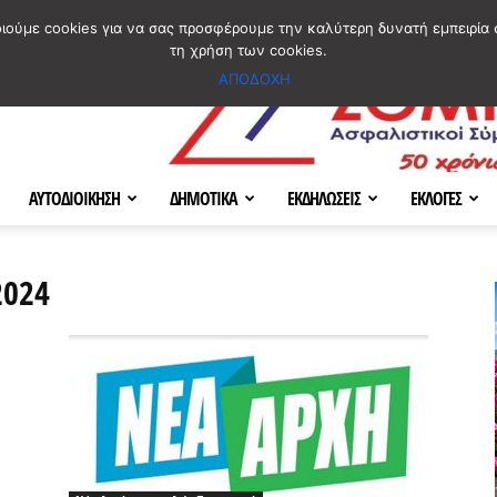
ΣΜΟΣ
ΧΑΡΤΗΣ
BLOG IMAGES
ΠΟΙΟΙ ΕΙΜΑΣΤΕ
[ ΕΠΙΚΟΙΝΩΝΙΑ ]
οιούμε cookies για να σας προσφέρουμε την καλύτερη δυνατή εμπειρία 
τη χρήση των cookies.
ΑΠΟΔΟΧΗ
ΑΥΤΟΔΙΟΙΚΗΣΗ
ΔΗΜΟΤΙΚΑ
ΕΚΔΗΛΩΣΕΙΣ
ΕΚΛΟΓΕΣ
2024