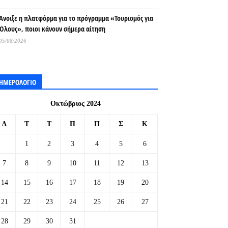
Άνοιξε η πλατφόρμα για το πρόγραμμα «Τουρισμός για
Όλους», ποιοι κάνουν σήμερα αίτηση
05/08/2026
ΗΜΕΡΟΛΟΓΙΟ
Οκτώβριος 2024
Δ
Τ
Τ
Π
Π
Σ
Κ
1
2
3
4
5
6
7
8
9
10
11
12
13
14
15
16
17
18
19
20
21
22
23
24
25
26
27
28
29
30
31