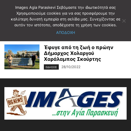
Images Agia Paraskevi Σεβόμαστε την ιδιωτικότητά σας
Χρησιμοποιούμε cookies για να σας προσφέρουμε την
καλύτερη δυνατή εμπειρία στη σελίδα μας. Συνεχίζοντας σε
Αρχική
Ετικέτες
ΧΑΡΑΛΑΜΠΟΣ ΣΚΟΥΡΤΗΣ
αυτόν τον ιστότοπο, αποδέχεστε τη χρήση των cookies.
ΧΑΡΑΛΑΜΠΟΣ ΣΚΟΥΡΤΗΣ
ΑΠΟΔΟΧΗ
Έφυγε από τη ζωή ο πρώην
Δήμαρχος Χολαργού
Χαράλαμπος Σκούρτης
28/10/2022
ΕΙΔΗΣΕΙΣ