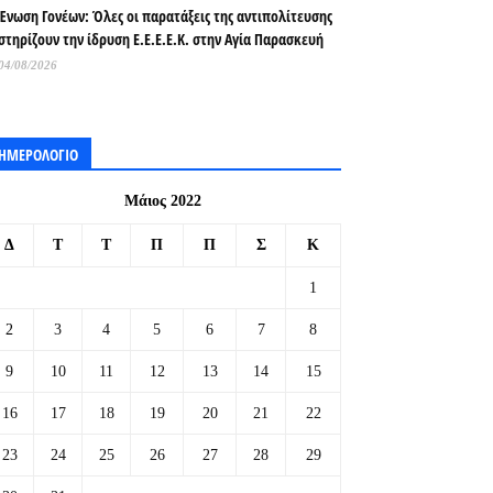
Ένωση Γονέων: Όλες οι παρατάξεις της αντιπολίτευσης
στηρίζουν την ίδρυση Ε.Ε.Ε.Ε.Κ. στην Αγία Παρασκευή
04/08/2026
ΗΜΕΡΟΛΟΓΙΟ
Μάιος 2022
Δ
Τ
Τ
Π
Π
Σ
Κ
1
2
3
4
5
6
7
8
9
10
11
12
13
14
15
16
17
18
19
20
21
22
23
24
25
26
27
28
29