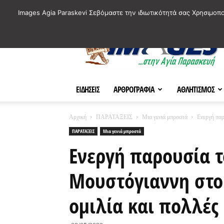
ΙΣΤΟΡΙΚΑ ΣΗΜΕΙΑ ΤΗΣ ΠΟΛΗΣ
ΠΛΗΡΟΦΟΡΙΕΣ
ΠΟΛΙΤΙ
Images Agia Paraskevi Σεβόμαστε την ιδιωτικότητά σας Χρησιμοπ
AParaskevi-
Images
ΕΙΔΗΣΕΙΣ
ΑΡΘΡΟΓΡΑΦΙΑ
ΑΘΛΗΤΙΣΜΟΣ
Αρχική
ΠΑΡΑΤΑΞΕΙΣ
Μια γενιά μπροστά
Ενεργή παρ
ΠΑΡΑΤΑΞΕΙΣ
Μια γενιά μπροστά
Ενεργή παρουσία 
Μουστόγιαννη στο 
ομιλία και πολλές