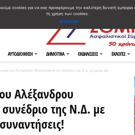
ΣΜΟΣ
ΧΑΡΤΗΣ
BLOG IMAGES
ΠΟΙΟΙ ΕΙΜΑΣΤΕ
[ ΕΠΙΚΟΙΝΩΝΙΑ ]
οιούμε cookies για να σας προσφέρουμε την καλύτερη δυνατή εμπειρία 
τη χρήση των cookies.
ΑΠΟΔΟΧΗ
ΑΥΤΟΔΙΟΙΚΗΣΗ
ΔΗΜΟΤΙΚΑ
ΕΚΔΗΛΩΣΕΙΣ
ΕΚΛΟΓΕΣ
ουσία του Αλέξανδρου Μουστόγιαννη στο συνέδριο της Ν.Δ. με ομιλία και...
του Αλέξανδρου
συνέδριο της Ν.Δ. με
 συναντήσεις!